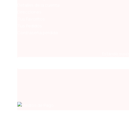
Detalles de la cuenta
Direcciones
Tus Favoritos
Tus Pedidos
Contraseña perdida
Estando suscr
Términos y Condiciones
Condiciones de Pagos y Envíos
Política de devoluciones y reembolsos