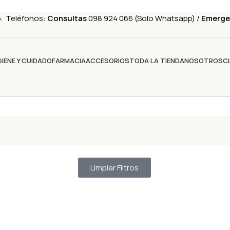
o. Teléfonos:
Consultas
098 924 066 (Solo Whatsapp) /
Emerge
GIENE Y CUIDADO
FARMACIA
ACCESORIOS
TODA LA TIENDA
NOSOTROS
C
Limpiar Filtros