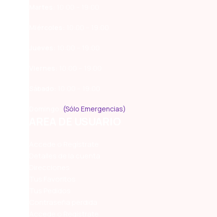
Martes:
10:00 – 19:00
Miércoles:
10:00 – 19:00
Jueves:
10:00 – 19:00
Viernes:
10:00 – 19:00
Sábado:
10:00 – 19:00
Domingo:
(Sólo Emergencias)
AREA DE USUARIO
Accede o Regístrate
Detalles de la cuenta
Direcciones
Tus Favoritos
Tus Pedidos
Contraseña perdida
Accede o Regístrate