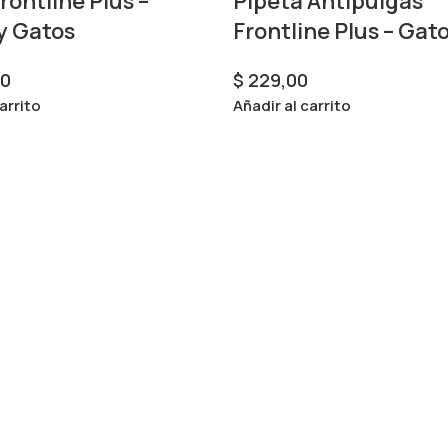
rontline Plus –
Pipeta Antipulgas
y Gatos
Frontline Plus – Gat
00
$
229,00
arrito
Añadir al carrito