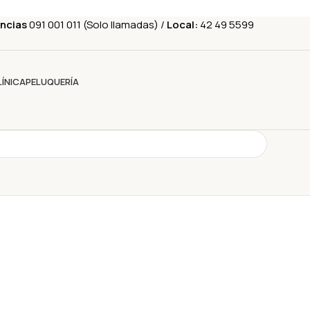
ncias
091 001 011 (Solo llamadas) /
Local:
42 49 5599
LÍNICA
PELUQUERÍA