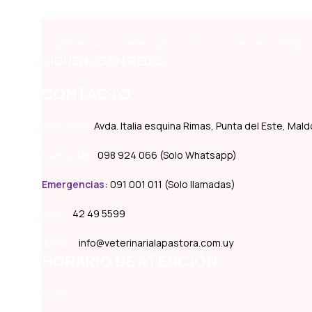
La primer clínica veterinaria con e-commerce en Maldon
SÍGUENOS EN REDES
CONTACTO
Dirección:
Avda. Italia esquina Rimas, Punta del Este, Ma
Consultas:
098 924 066 (Solo Whatsapp)
Emergencias
:
091 001 011 (Solo llamadas)
Local:
42 49 5599
E-mail:
info@veterinarialapastora.com.uy
HORARIO DE ATENCIÓN
Lunes:
10:00 – 19:00