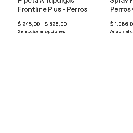
Pipeta Antipulgas
Spray F
Frontline Plus – Perros
Perros 
$
245,00
-
$
528,00
$
1.086,
Seleccionar opciones
Añadir al c