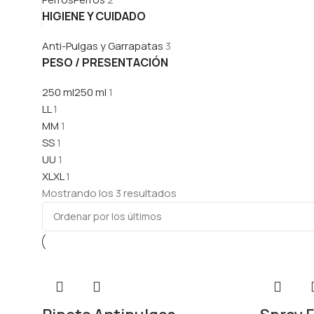
HIGIENE Y CUIDADO
Anti-Pulgas y Garrapatas
3
PESO / PRESENTACIÓN
250 ml
250 ml
1
L
L
1
M
M
1
S
S
1
U
U
1
XL
XL
1
Mostrando los 3 resultados