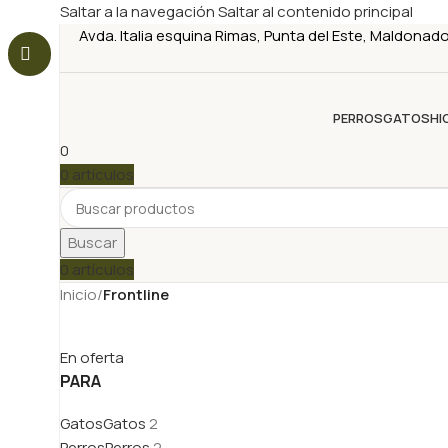
Saltar a la navegación
Saltar al contenido principal
Avda. Italia esquina Rimas, Punta del Este, Maldonad
PERROS
GATOS
HI
0
0
artículos
Buscar
0
artículos
Inicio
/
Frontline
En oferta
PARA
Gatos
Gatos
2
Perros
Perros
2