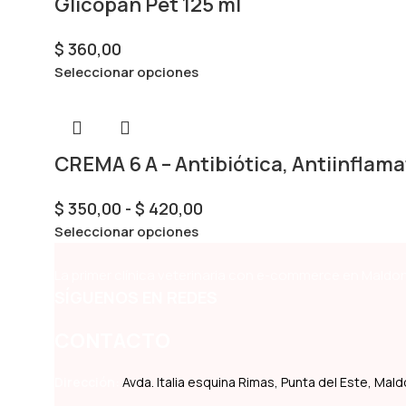
Glicopan Pet 125 ml
$
360,00
Seleccionar opciones
CREMA 6 A – Antibiótica, Antiinflama
$
350,00
-
$
420,00
Seleccionar opciones
La primer clínica veterinaria con e-commerce en Maldon
SÍGUENOS EN REDES
CONTACTO
Dirección:
Avda. Italia esquina Rimas, Punta del Este, Ma