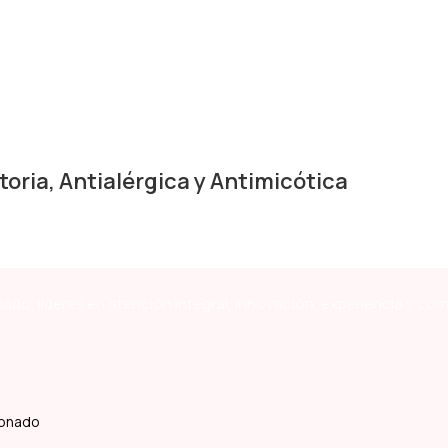
toria, Antialérgica y Antimicótica
ado, líderes en atención integral, innovación, experiencia y co
ldonado