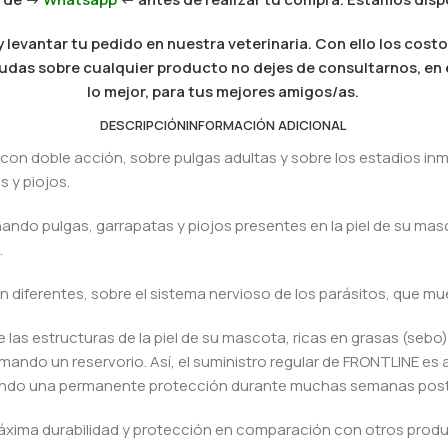
levantar tu pedido en nuestra veterinaria. Con ello los costo
es dudas sobre cualquier producto no dejes de consultarnos, e
lo mejor, para tus mejores amigos/as.
DESCRIPCIÓN
INFORMACIÓN ADICIONAL
con doble acción, sobre pulgas adultas y sobre los estadios in
 y piojos.
ando pulgas, garrapatas y piojos presentes en la piel de su mas
.
iferentes, sobre el sistema nervioso de los parásitos, que mue
 las estructuras de la piel de su mascota, ricas en grasas (sebo)
ando un reservorio. Así, el suministro regular de FRONTLINE es 
ndando una permanente protección durante muchas semanas poste
xima durabilidad y protección en comparación con otros produ