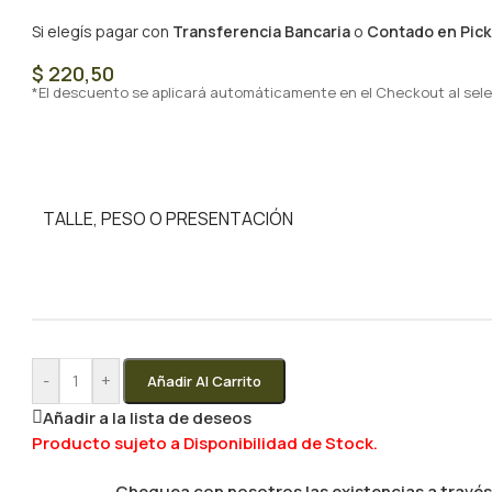
Si elegís pagar con
Transferencia Bancaria
o
Contado en Pick
$
220,50
*El descuento se aplicará automáticamente en el Checkout al sele
TALLE, PESO O PRESENTACIÓN
-
+
Añadir Al Carrito
Añadir a la lista de deseos
Producto sujeto a Disponibilidad de Stock.
Chequea con nosotros las existencias a través