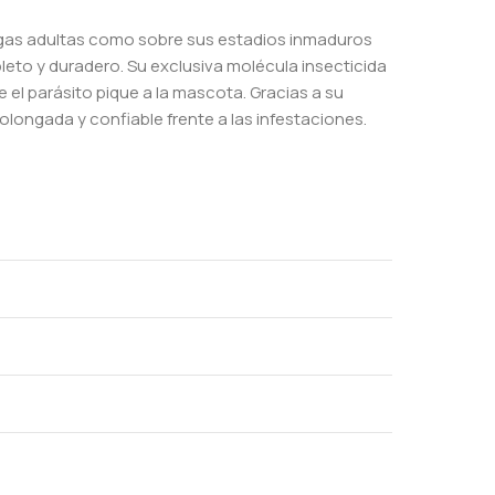
lgas adultas como sobre sus estadios inmaduros
eto y duradero. Su exclusiva molécula insecticida
el parásito pique a la mascota. Gracias a su
longada y confiable frente a las infestaciones.