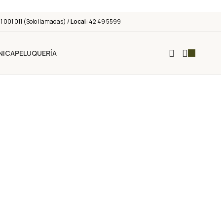
 001 011 (Solo llamadas) /
Local:
42 49 5599
NICA
PELUQUERÍA