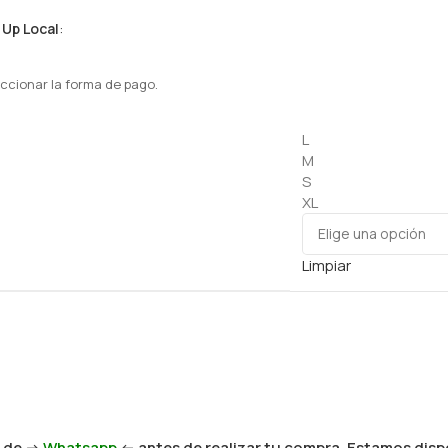
 Up Local
:
ccionar la forma de pago.
L
M
S
XL
Limpiar
 de ->
Whatsapp
<- antes de realizar tu compra. Estamos dispo