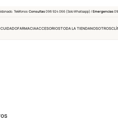
aldonado. Teléfonos:
Consultas
098 924 066 (Solo Whatsapp) /
Emergencias
091
Y CUIDADO
FARMACIA
ACCESORIOS
TODA LA TIENDA
NOSOTROS
CLÍ
ros