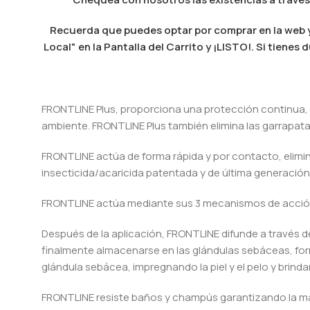
Recuerda que puedes optar por comprar en la web y 
Local" en la Pantalla del Carrito y ¡LISTO!. Si tien
FRONTLINE Plus, proporciona una protección continua, 
ambiente. FRONTLINE Plus también elimina las garrapatas
FRONTLINE actúa de forma rápida y por contacto, elimin
insecticida/acaricida patentada y de última generación
FRONTLINE actúa mediante sus 3 mecanismos de acción d
Después de la aplicación, FRONTLINE difunde a través de
finalmente almacenarse en las glándulas sebáceas, form
glándula sebácea, impregnando la piel y el pelo y bri
FRONTLINE resiste baños y champús garantizando la má