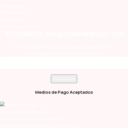
Direcciones
Tus Favoritos
Tus Pedidos
Contraseña perdida
SUSCRÍBETE A NUESTRA NEWSLETTER
Estando suscrito te enterarás primero de las ofertas y
oportunidades que lanzamos en la Vete!
Medios de Pago Aceptados
Términos y Condiciones
Condiciones de Pagos y Envíos
Política de devoluciones y reembolsos