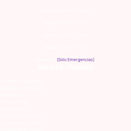
Miércoles:
10:00 – 19:00
Jueves:
10:00 – 19:00
Viernes:
10:00 – 19:00
Sábado:
10:00 – 19:00
Domingo:
(Sólo Emergencias)
ÁREA DE USUARIO
Accede o Regístrate
Detalles de la cuenta
Direcciones
Tus Favoritos
Tus Pedidos
Contraseña perdida
Accede o Regístrate
Detalles de la cuenta