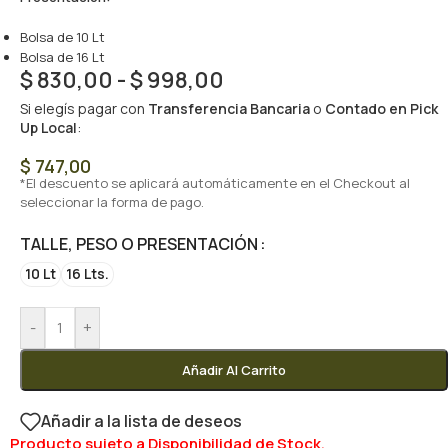
Bolsa de 10 Lt
Bolsa de 16 Lt
$
830,00
-
$
998,00
Si elegís pagar con
Transferencia Bancaria
o
Contado en Pick
Up Local
:
$
747,00
*El descuento se aplicará automáticamente en el Checkout al
seleccionar la forma de pago.
TALLE, PESO O PRESENTACIÓN
10 Lt
16 Lts.
-
+
Añadir Al Carrito
Añadir a la lista de deseos
Producto sujeto a Disponibilidad de Stock.