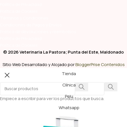
Política de Privacidad
Política de Cookies
Términos y Condiciones
Condiciones de Pagos y Envíos
Política de devoluciones y reembolsos
Política de Privacidad
Política de Cookies
© 2026 Veterinaria La Pastora; Punta del Este, Maldonado
Sitio Web Desarrollado y Alojado por
BloggerPrise Contenidos
Tienda
Clínica
Pelu
Empiece a escribir para ver los productos que busca.
Whatsapp