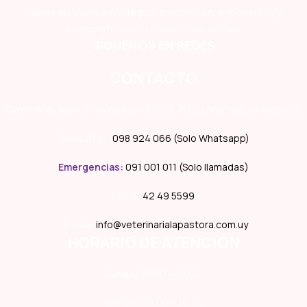
líderes en atención integral, innovación, experiencia y
compromiso con el bienestar animal.
SÍGUENOS EN REDES
CONTACTO
Dirección:
Avda. Italia esquina Rimas, Punta del Este, Maldonado
Consultas:
098 924 066 (Solo Whatsapp)
Emergencias
:
091 001 011 (Solo llamadas)
Local:
42 49 5599
E-mail:
info@veterinarialapastora.com.uy
HORARIO DE ATENCIÓN
Lunes:
10:00 – 19:00
Martes:
10:00 – 19:00