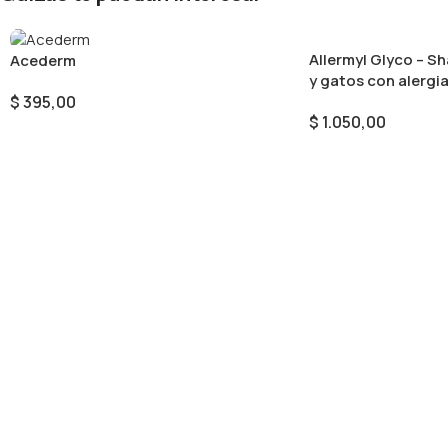
Allermyl Glyco – S
Acederm
y gatos con alergi
$
395,00
$
1.050,00
Añadir Al Carrito
Añadir Al Carrito