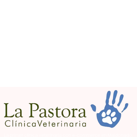
La primer clínica veterinaria con e-commerce en Maldonado,