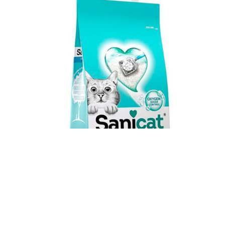
Arena Aglomerante Sanicat Clumping (Aroma
Marsella)