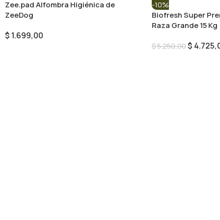
Zee.pad Alfombra Higiénica de
-10%
ZeeDog
Biofresh Super Pr
Raza Grande 15 Kg
$
1.699,00
$
4.725,
$
5.250,00
Seleccionar Opciones
Añadir Al Carrito