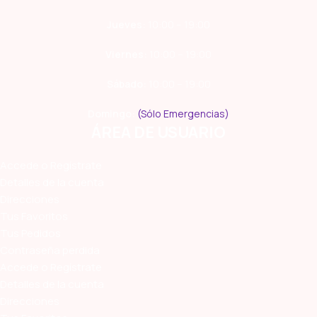
Jueves:
10:00 – 19:00
Viernes:
10:00 – 19:00
Sábado:
10:00 – 19:00
Domingo:
(Sólo Emergencias)
ÁREA DE USUARIO
Accede o Regístrate
Detalles de la cuenta
Direcciones
Tus Favoritos
Tus Pedidos
Contraseña perdida
Accede o Regístrate
Detalles de la cuenta
Direcciones