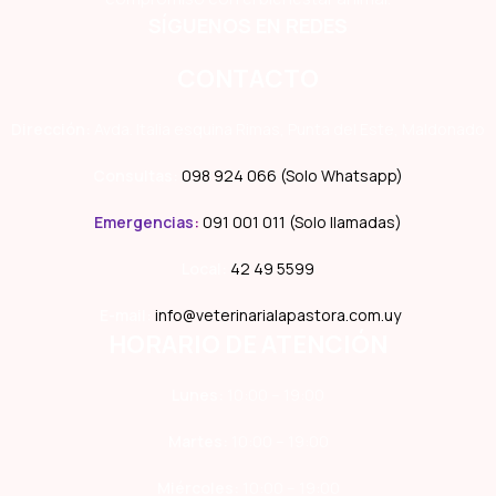
SÍGUENOS EN REDES
CONTACTO
Dirección:
Avda. Italia esquina Rimas, Punta del Este, Maldonado
Consultas:
098 924 066 (Solo Whatsapp)
Emergencias
:
091 001 011 (Solo llamadas)
Local:
42 49 5599
E-mail:
info@veterinarialapastora.com.uy
HORARIO DE ATENCIÓN
Lunes:
10:00 – 19:00
Martes:
10:00 – 19:00
Miércoles:
10:00 – 19:00