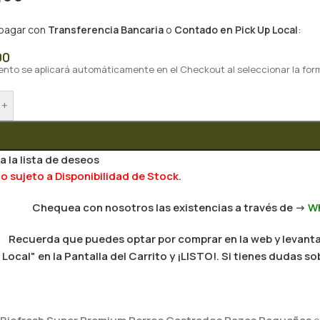
 pagar con
Transferencia Bancaria
o
Contado en Pick Up Local
:
00
ento se aplicará automáticamente en el Checkout al seleccionar la for
+
a la lista de deseos
 sujeto a Disponibilidad de Stock.
Chequea con nosotros las existencias a través de ->
W
Recuerda que puedes optar por comprar en la web y levantar
Local" en la Pantalla del Carrito y ¡LISTO!. Si tienes dudas