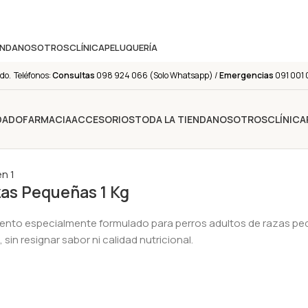
ENDA
NOSOTROS
CLÍNICA
PELUQUERÍA
do. Teléfonos:
Consultas
098 924 066 (Solo Whatsapp) /
Emergencias
091 001 
IDADO
FARMACIA
ACCESORIOS
TODA LA TIENDA
NOSOTROS
CLÍNICA
as Pequeñas 1 Kg
mento especialmente formulado para perros adultos de razas peq
in resignar sabor ni calidad nutricional.