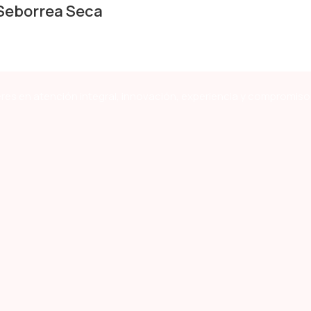
eborrea Seca
res en atención integral, innovación, experiencia y compromiso 