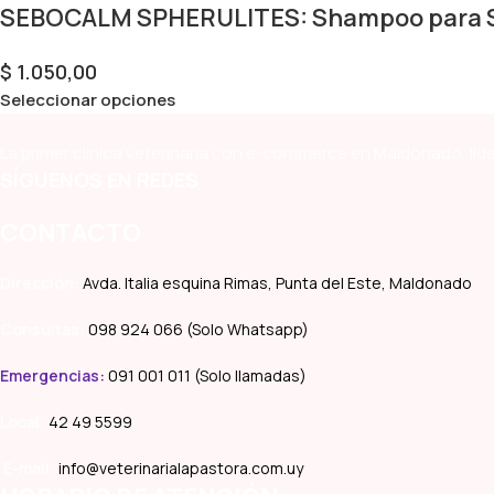
SEBOCALM SPHERULITES: Shampoo para S
$
1.050,00
Seleccionar opciones
La primer clínica veterinaria con e-commerce en Maldonado, líde
SÍGUENOS EN REDES
CONTACTO
Dirección:
Avda. Italia esquina Rimas, Punta del Este, Maldonado
Consultas:
098 924 066 (Solo Whatsapp)
Emergencias
:
091 001 011 (Solo llamadas)
Local:
42 49 5599
E-mail:
info@veterinarialapastora.com.uy