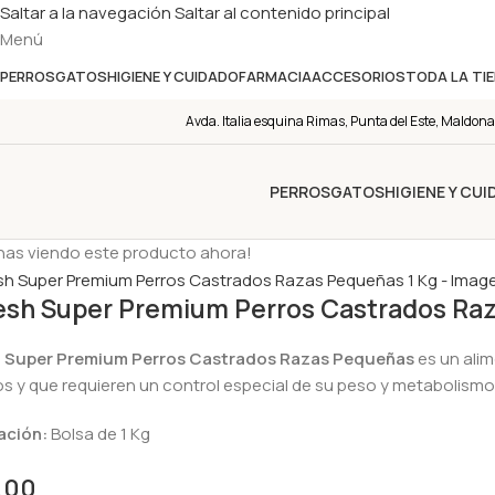
Saltar a la navegación
Saltar al contenido principal
Menú
PERROS
GATOS
HIGIENE Y CUIDADO
FARMACIA
ACCESORIOS
TODA LA TI
Avda. Italia esquina Rimas, Punta del Este, Maldona
PERROS
GATOS
HIGIENE Y CU
nas viendo este producto ahora!
esh Super Premium Perros Castrados Raz
h Super Premium Perros Castrados Razas Pequeñas
es un ali
s y que requieren un control especial de su peso y metabolismo, s
ación:
Bolsa de 1 Kg
,00