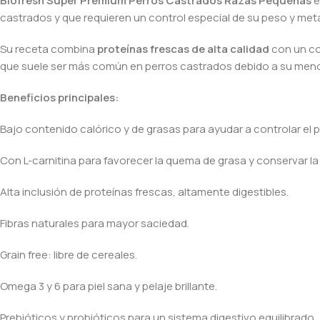
Biofresh Super Premium Perros Castrados Razas Pequeñas
e
castrados y que requieren un control especial de su peso y metab
Su receta combina
proteínas frescas de alta calidad
con un co
que suele ser más común en perros castrados debido a su meno
Beneficios principales:
Bajo contenido calórico y de grasas para ayudar a controlar el 
Con L-carnitina para favorecer la quema de grasa y conservar l
Alta inclusión de proteínas frescas, altamente digestibles.
Fibras naturales para mayor saciedad.
Grain free: libre de cereales.
Omega 3 y 6 para piel sana y pelaje brillante.
Prebióticos y probióticos para un sistema digestivo equilibrado.