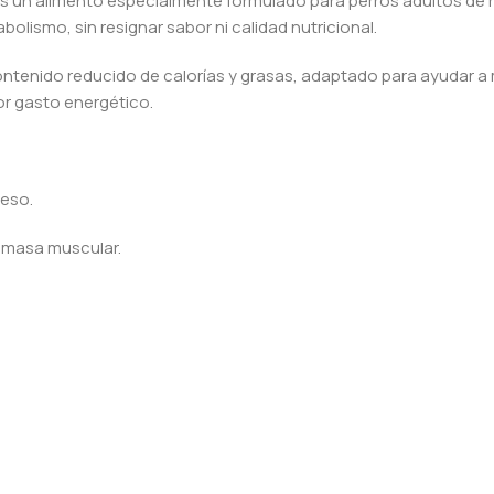
s un alimento especialmente formulado para perros adultos de 
olismo, sin resignar sabor ni calidad nutricional.
ntenido reducido de calorías y grasas, adaptado para ayudar a m
r gasto energético.
peso.
a masa muscular.