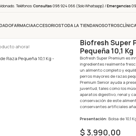
aldonado. Teléfonos:
Consultas
098 924 066 (Solo Whatsapp) /
Emergencias
091
IDADO
FARMACIA
ACCESORIOS
TODA LA TIENDA
NOSOTROS
CLÍNIC
Biofresh Super 
roducto ahora!
Pequeña 10,1 Kg
Biofresh Super Premium es inn
ingredientes realmente fresco
un alimento completo y equili
perros mayores de razas peque
Premium Senior ayuda a prese
juventud, tales como los múscu
aparatos digestivo, renal y c
conservación de este aliment
conservantes artificiales aña
Presentación:
Bolsa de 10,1 K
$
3.990,00