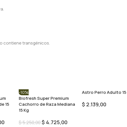
a.
No contiene transgénicos.
-10%
Astro Perro Adulto 15
ium
Biofresh Super Premium
$
2.139,00
de 15
Cachorro de Raza Mediana
15 Kg
Añadir Al Carrito
00
$
4.725,00
$
5.250,00