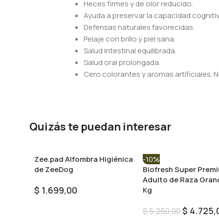
Heces firmes y de olor reducido.
Ayuda a preservar la capacidad cognitiv
Defensas naturales favorecidas.
Pelaje con brillo y piel sana.
Salud intestinal equilibrada.
Salud oral prolongada.
Cero colorantes y aromas artificiales. 
Quizás te puedan interesar
Zee.pad Alfombra Higiénica
-10%
de ZeeDog
Biofresh Super Prem
Adulto de Raza Gran
$
1.699,00
Kg
Seleccionar Opciones
$
4.725,
$
5.250,00