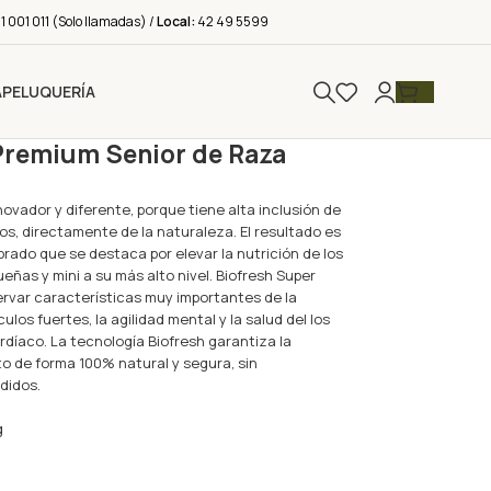
 001 011 (Solo llamadas) /
Local:
42 49 5599
A
PELUQUERÍA
Premium Senior de Raza
ovador y diferente, porque tiene alta inclusión de
s, directamente de la naturaleza. El resultado es
brado que se destaca por elevar la nutrición de los
ñas y mini a su más alto nivel. Biofresh Super
rvar características muy importantes de la
los fuertes, la agilidad mental y la salud del los
ardíaco. La tecnología Biofresh garantiza la
o de forma 100% natural y segura, sin
didos.
g