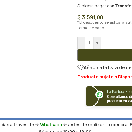
Si elegís pagar con
Transfe
$
3.591,00
*El descuento se aplicará au
forma de pago.
-
+
Añadir a la lista de d
Producto sujeto a Dispon
La Pastora Ec
Consúltanos di
producto en W
ias a través de ->
Whatsapp
<- antes de realizar tu compra. 
Sábado de 10:00 a 19:00.