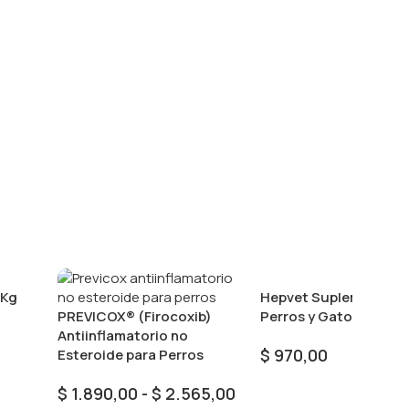
 Kg
Hepvet Suplemento P
PREVICOX® (Firocoxib)
Perros y Gatos
Antiinflamatorio no
$
970,00
Esteroide para Perros
Seleccionar Opciones
$
1.890,00
-
$
2.565,00