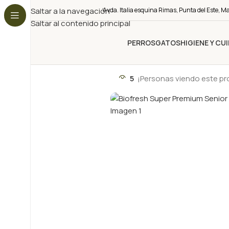
Saltar a la navegación
Avda. Italia esquina Rimas, Punta del Este, M
Saltar al contenido principal
PERROS
GATOS
HIGIENE Y CU
5
¡Personas viendo este p