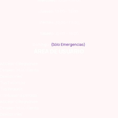
Miércoles:
10:00 – 19:00
Jueves:
10:00 – 19:00
Viernes:
10:00 – 19:00
Sábado:
10:00 – 19:00
Domingo:
(Sólo Emergencias)
ÁREA DE USUARIO
Accede o Regístrate
Detalles de la cuenta
Direcciones
Tus Favoritos
Tus Pedidos
Contraseña perdida
Accede o Regístrate
Detalles de la cuenta
Direcciones