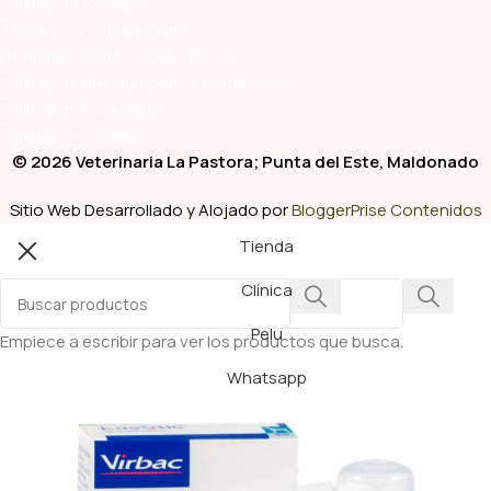
Política de Cookies
Términos y Condiciones
Condiciones de Pagos y Envíos
Política de devoluciones y reembolsos
Política de Privacidad
Política de Cookies
© 2026 Veterinaria La Pastora; Punta del Este, Maldonado
Sitio Web Desarrollado y Alojado por
BloggerPrise Contenidos
Tienda
Clínica
Pelu
Empiece a escribir para ver los productos que busca.
Whatsapp