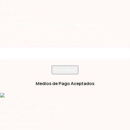
Tus Favoritos
Tus Pedidos
Contraseña perdida
SUSCRÍBETE A NUESTRA NEWSLETTER
Estando suscrito te enterarás primero de las ofertas y
oportunidades que lanzamos en la Vete!
Medios de Pago Aceptados
Términos y Condiciones
Condiciones de Pagos y Envíos
Política de devoluciones y reembolsos
Política de Privacidad