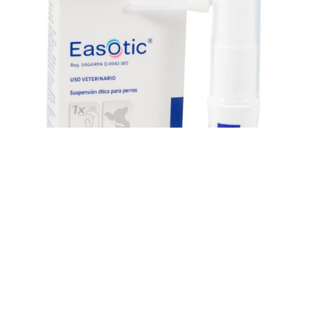
Easotic Solución Ótica – Perros
$
1.097,00