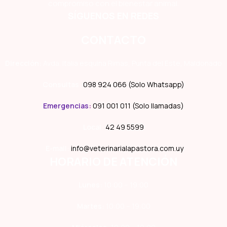
compromiso con el bienestar animal.
SÍGUENOS EN REDES
CONTACTO
Dirección:
Avda. Italia esquina Rimas, Punta del Este, Maldonado
Consultas:
098 924 066 (Solo Whatsapp)
Emergencias
:
091 001 011 (Solo llamadas)
Local:
42 49 5599
E-mail:
info@veterinarialapastora.com.uy
HORARIO DE ATENCIÓN
Lunes:
10:00 – 19:00
Martes:
10:00 – 19:00