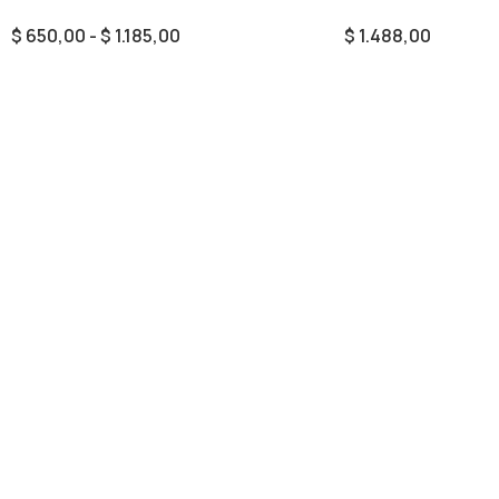
$
650,00
-
$
1.185,00
$
1.488,00
Seleccionar Opciones
Añadir Al Carrito