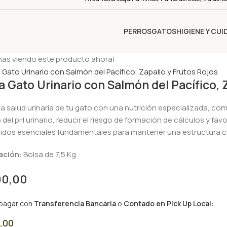
PERROS
GATOS
HIGIENE Y CU
nas viendo este producto ahora!
 Gato Urinario con Salmón del Pacífico, Z
la salud urinaria de tu gato con una nutrición especializada, com
io del pH urinario, reducir el riesgo de formación de cálculos y fa
dos esenciales fundamentales para mantener una estructura corp
ación:
Bolsa de 7,5 Kg
90,00
 pagar con
Transferencia Bancaria
o
Contado en Pick Up Local
:
,00