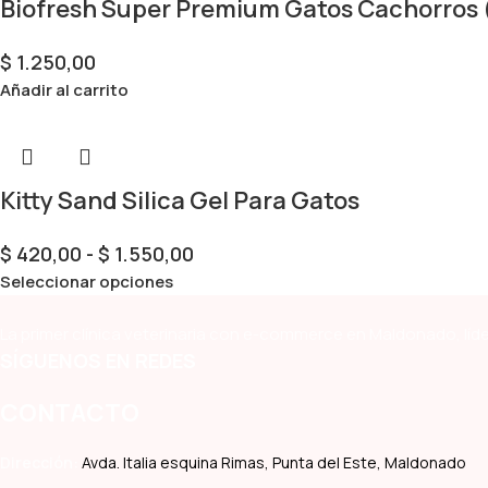
Biofresh Super Premium Gatos Cachorros (P
$
1.250,00
Añadir al carrito
Kitty Sand Silica Gel Para Gatos
$
420,00
-
$
1.550,00
Seleccionar opciones
La primer clínica veterinaria con e-commerce en Maldonado, líde
SÍGUENOS EN REDES
CONTACTO
Dirección:
Avda. Italia esquina Rimas, Punta del Este, Maldonado