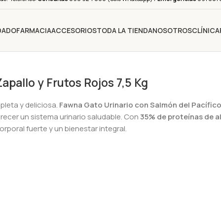
IDADO
FARMACIA
ACCESORIOS
TODA LA TIENDA
NOSOTROS
CLÍNICA
apallo y Frutos Rojos 7,5 Kg
pleta y deliciosa.
Fawna Gato Urinario con Salmón del Pacífic
vorecer un sistema urinario saludable. Con
35% de proteínas de al
oral fuerte y un bienestar integral.