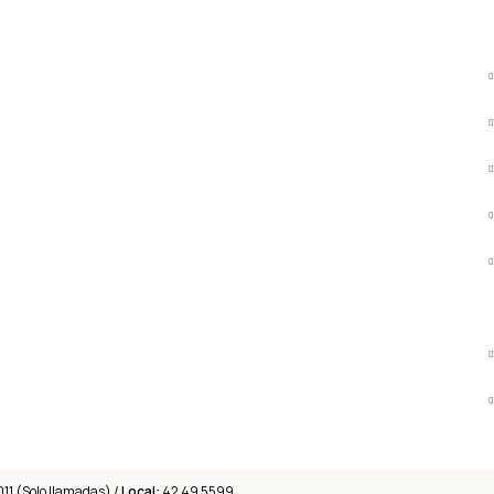
011 (Solo llamadas) /
Local:
42 49 5599