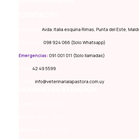
SÍGUENOS EN REDES
CONTACTO
Dirección:
Avda. Italia esquina Rimas, Punta del Este, Ma
Consultas:
098 924 066 (Solo Whatsapp)
Emergencias
:
091 001 011 (Solo llamadas)
Local:
42 49 5599
E-mail:
info@veterinarialapastora.com.uy
HORARIO DE ATENCIÓN
Lunes:
10:00 – 19:00
Martes:
10:00 – 19:00
Miércoles:
10:00 – 19:00