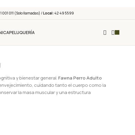
 001 011 (Solo llamadas) /
Local:
42 49 5599
NICA
PELUQUERÍA
g
nitiva y bienestar general.
Fawna Perro Adulto
 envejecimiento, cuidando tanto el cuerpo como la
onservar la masa muscular y una estructura