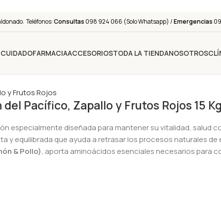
aldonado. Teléfonos:
Consultas
098 924 066 (Solo Whatsapp) /
Emergencias
091
Y CUIDADO
FARMACIA
ACCESORIOS
TODA LA TIENDA
NOSOTROS
CLÍ
el Pacífico, Zapallo y Frutos Rojos 15 K
n especialmente diseñada para mantener su vitalidad, salud cog
a y equilibrada que ayuda a retrasar los procesos naturales de
món & Pollo)
, aporta aminoácidos esenciales necesarios para c