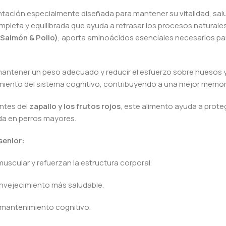
tación especialmente diseñada para mantener su vitalidad, salu
pleta y equilibrada que ayuda a retrasar los procesos naturale
(Salmón & Pollo)
, aporta aminoácidos esenciales necesarios pa
 mantener un peso adecuado y reducir el esfuerzo sobre huesos y
imiento del sistema cognitivo, contribuyendo a una mejor memori
ntes del
zapallo y los frutos rojos
, este alimento ayuda a proteg
da en perros mayores.
senior:
uscular y refuerzan la estructura corporal.
envejecimiento más saludable.
l mantenimiento cognitivo.