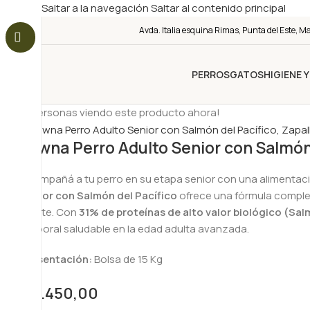
Saltar a la navegación
Saltar al contenido principal
Avda. Italia esquina Rimas, Punta del Este, M
PERROS
GATOS
HIGIENE 
4
¡Personas viendo este producto ahora!
Fawna Perro Adulto Senior con Salmón d
Acompañá a tu perro en su etapa senior con una alimentació
Senior con Salmón del Pacífico
ofrece una fórmula complet
mente. Con
31% de proteínas de alto valor biológico (Sal
corporal saludable en la edad adulta avanzada.
Presentación:
Bolsa de 15 Kg
$
5.450,00