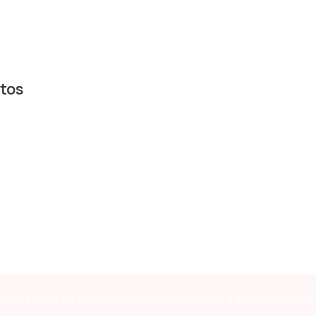
tos
ado, líderes en atención integral, innovación, experiencia y co