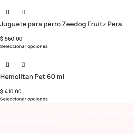
Juguete para perro Zeedog Fruitz Pera
$
660,00
Seleccionar opciones
Hemolitan Pet 60 ml
$
410,00
Seleccionar opciones
La primer clínica veterinaria con e-commerce en Maldonado, líde
SÍGUENOS EN REDES