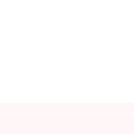
res en atención integral, innovación, experiencia y compromiso 