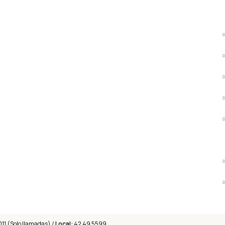
011 (Solo llamadas) /
Local:
42 49 5599