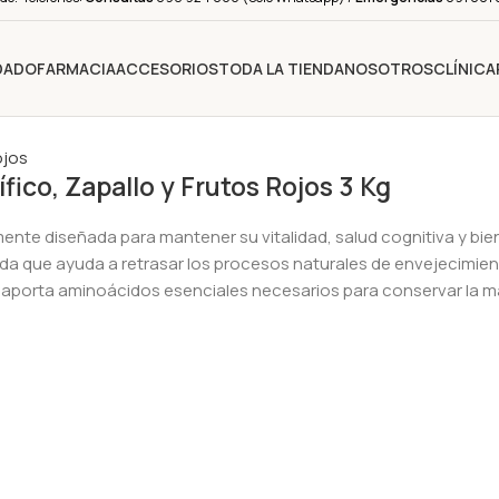
IDADO
FARMACIA
ACCESORIOS
TODA LA TIENDA
NOSOTROS
CLÍNICA
ico, Zapallo y Frutos Rojos 3 Kg
nte diseñada para mantener su vitalidad, salud cognitiva y bie
ada que ayuda a retrasar los procesos naturales de envejecimie
, aporta aminoácidos esenciales necesarios para conservar la m