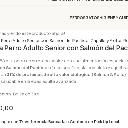
PERROS
GATOS
HIGIENE Y CU
nas viendo este producto ahora!
 Perro Adulto Senior con Salmón del Pacíf
 a tu perro en su etapa senior con una alimentación especialme
on Salmón del Pacífico
ofrece una fórmula completa y equilibr
Con
31% de proteínas de alto valor biológico (Salmón & Pollo)
 saludable en la edad adulta avanzada.
ación:
Bolsa de 3 Kg
0,00
 pagar con
Transferencia Bancaria
o
Contado en Pick Up Local
: