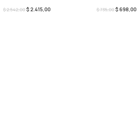
$
2.415,00
$
698,00
$
2.542,00
$
735,00
Añadir Al Carrito
Añadir Al Carrito