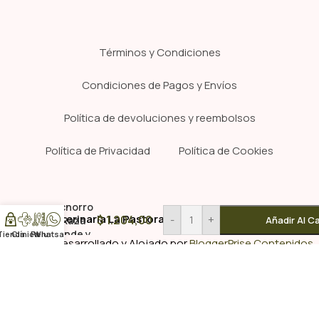
Términos y Condiciones
Condiciones de Pagos y Envíos
Política de devoluciones y reembolsos
Política de Privacidad
Política de Cookies
Formula
Natural
Cachorro
© 2026 Veterinaria La Pastora; Punta del Este, Maldonado
$
1.204,00
-
+
de Raza
Añadir Al Ca
Grande y
Tienda
Clínica
Pelu
Whatsapp
Sitio Web Desarrollado y Alojado por
BloggerPrise Contenidos
Gigante
2,5 Kg