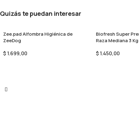
Quizás te puedan interesar
Zee.pad Alfombra Higiénica de
Biofresh Super Pr
ZeeDog
Raza Mediana 3 Kg
$
1.699,00
$
1.450,00
Seleccionar Opciones
Añadir Al Carrito