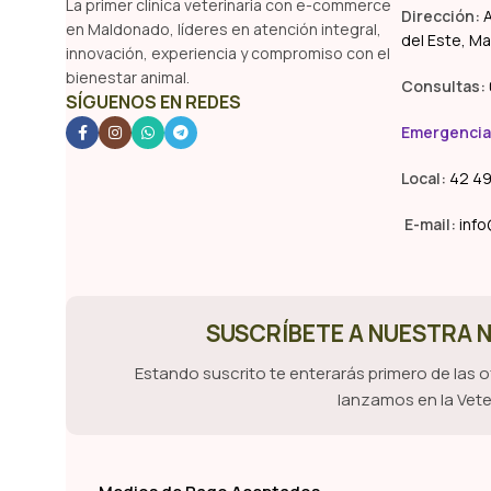
La primer clínica veterinaria con e-commerce
Dirección:
A
en Maldonado, líderes en atención integral,
del Este, M
innovación, experiencia y compromiso con el
bienestar animal.
Consultas:
SÍGUENOS EN REDES
Emergencia
Local:
42 49
E-mail:
info
SUSCRÍBETE A NUESTRA
Estando suscrito te enterarás primero de las 
lanzamos en la Vete