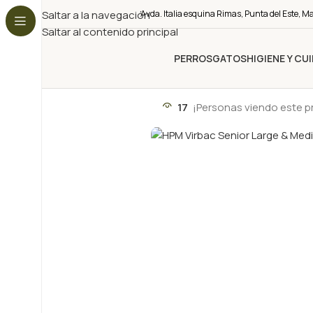
Saltar a la navegación
Avda. Italia esquina Rimas, Punta del Este, M
Saltar al contenido principal
PERROS
GATOS
HIGIENE Y CU
17
¡Personas viendo este 