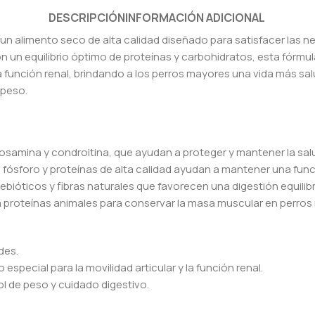
DESCRIPCIÓN
INFORMACIÓN ADICIONAL
 un alimento seco de alta calidad diseñado para satisfacer las n
n un equilibrio óptimo de proteínas y carbohidratos, esta fórm
 la función renal, brindando a los perros mayores una vida más s
 peso.
samina y condroitina, que ayudan a proteger y mantener la salu
fósforo y proteínas de alta calidad ayudan a mantener una funci
bióticos y fibras naturales que favorecen una digestión equilib
 proteínas animales para conservar la masa muscular en perros
des.
special para la movilidad articular y la función renal.
l de peso y cuidado digestivo.