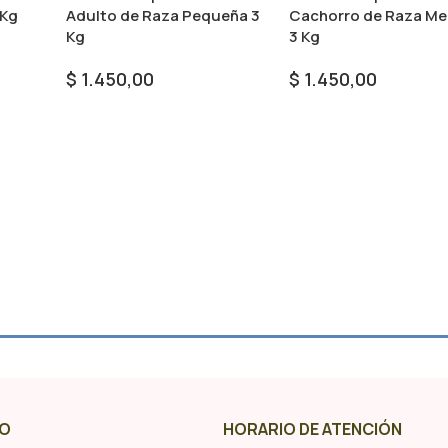
 Kg
Adulto de Raza Pequeña 3
Cachorro de Raza Me
Kg
3 Kg
$
1.450,00
$
1.450,00
Añadir Al Carrito
Añadir Al Carrito
O
HORARIO DE ATENCIÓN