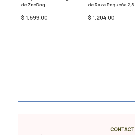
de ZeeDog
de Raza Pequeña 2,5
$
1.699,00
$
1.204,00
Seleccionar Opciones
Añadir Al Carrito
CONTACT