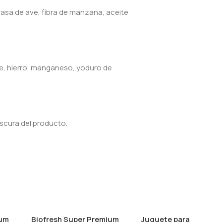
rasa de ave, fibra de manzana, aceite
bre, hierro, manganeso, yoduro de
scura del producto.
ium
Biofresh Super Premium
Juguete para perro Z