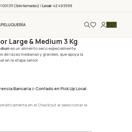
 001 011 (Solo llamadas) /
Local:
42 49 5599
A
PELUQUERÍA
or Large & Medium 3 Kg
edium
es un alimento seco especialmente
s de razas medianas y grandes, que apoya la
nal en la etapa senior.
rencia Bancaria
o
Contado en Pick Up Local
:
tomáticamente en el Checkout al seleccionar la