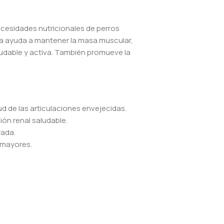
ecesidades nutricionales de perros
ula ayuda a mantener la masa muscular,
aludable y activa. También promueve la
d de las articulaciones envejecidas.
ón renal saludable.
rada.
 mayores.