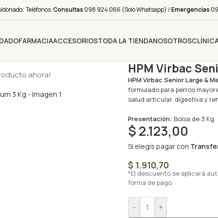
aldonado. Teléfonos:
Consultas
098 924 066 (Solo Whatsapp) /
Emergencias
091
IDADO
FARMACIA
ACCESORIOS
TODA LA TIENDA
NOSOTROS
CLÍNIC
HPM Virbac Seni
producto ahora!
HPM Virbac Senior Large & M
formulado para perros mayore
salud articular, digestiva y re
Presentación:
Bolsa de 3 Kg
$
2.123,00
Si elegís pagar con
Transfe
$
1.910,70
*El descuento se aplicará au
forma de pago.
-
+