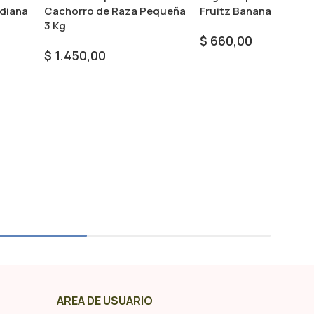
diana
Cachorro de Raza Pequeña
Fruitz Banana
3 Kg
$
660,00
$
1.450,00
Seleccionar Opciones
Añadir Al Carrito
AREA DE USUARIO