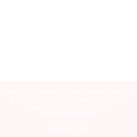
La primer clínica veterinaria con e-commerce en Maldonado,
líderes en atención integral, innovación, experiencia y
compromiso con el bienestar animal.
SÍGUENOS EN REDES
CONTACTO