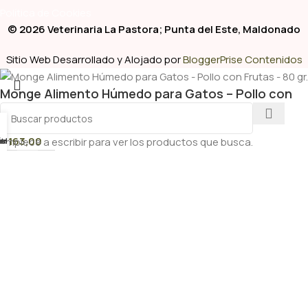
Política de Cookies
© 2026 Veterinaria La Pastora; Punta del Este, Maldonado
Sitio Web Desarrollado y Alojado por
BloggerPrise Contenidos
Monge Alimento Húmedo para Gatos – Pollo con
Frutas – 80 gr.
$
163,00
Empiece a escribir para ver los productos que busca.
tsapp
enda
ínica
elu
o Veterinario
-
+
es
reventiva Veterinaria
Añadir Al Carrito
rios
as Veterinarios
cuentes
ía Veterinaria
o Veterinario