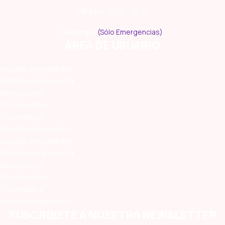
Sábado:
10:00 – 19:00
Domingo:
(Sólo Emergencias)
ÁREA DE USUARIO
Accede o Regístrate
Detalles de la cuenta
Direcciones
Tus Favoritos
Tus Pedidos
Contraseña perdida
Accede o Regístrate
Detalles de la cuenta
Direcciones
Tus Favoritos
Tus Pedidos
Contraseña perdida
SUSCRÍBETE A NUESTRA NEWSLETTER