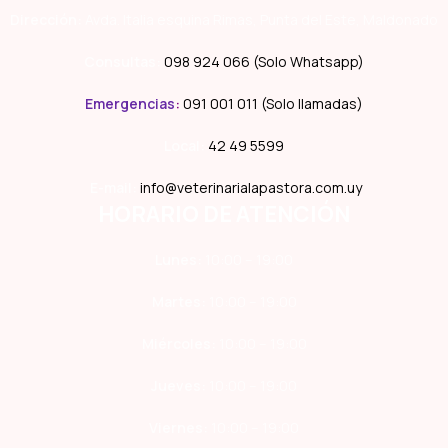
Dirección:
Avda. Italia esquina Rimas, Punta del Este, Maldonado
Consultas:
098 924 066 (Solo Whatsapp)
Emergencias
:
091 001 011 (Solo llamadas)
Local:
42 49 5599
E-mail:
info@veterinarialapastora.com.uy
HORARIO DE ATENCIÓN
Lunes:
10:00 – 19:00
Martes:
10:00 – 19:00
Miércoles:
10:00 – 19:00
Jueves:
10:00 – 19:00
Viernes:
10:00 – 19:00