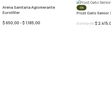
Arena Sanitaria Aglomerante
-5%
Eurolitter
Frost Gato Senior 
$
650,00
-
$
1.185,00
$
2.415,
$
2.542,00
Seleccionar Opciones
Añadir Al Carrito