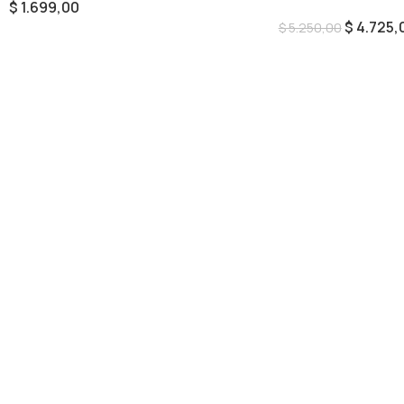
$
1.699,00
$
4.725,
$
5.250,00
Seleccionar Opciones
Añadir Al Carrito