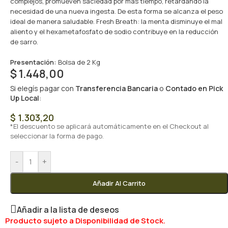
complejos, promueven saciedad por más tiempo, retardando la
necesidad de una nueva ingesta. De esta forma se alcanza el peso
ideal de manera saludable. Fresh Breath: la menta disminuye el mal
aliento y el hexametafosfato de sodio contribuye en la reducción
de sarro.
Presentación:
Bolsa de 2 Kg
$
1.448,00
Si elegís pagar con
Transferencia Bancaria
o
Contado en Pick
Up Local
:
$
1.303,20
*El descuento se aplicará automáticamente en el Checkout al
seleccionar la forma de pago.
-
+
Añadir Al Carrito
Añadir a la lista de deseos
Producto sujeto a Disponibilidad de Stock.