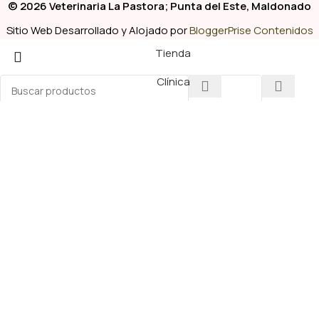
© 2026 Veterinaria La Pastora; Punta del Este, Maldonado
Sitio Web Desarrollado y Alojado por
BloggerPrise Contenidos
Tienda
Clínica
Pelu
Empiece a escribir para ver los productos que busca.
Whatsapp
Nutrique Gatos Adultos Castrados – Sterilized
Healthy Weight 2 Kg
$
1.448,00
-
+
Añadir Al Carrito