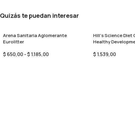
Quizás te puedan interesar
Arena Sanitaria Aglomerante
Hill‘s Science Die
Eurolitter
Healthy Developmen
$
650,00
-
$
1.185,00
$
1.539,00
Seleccionar Opciones
Añadir Al Carrito