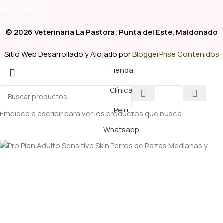
Política de Privacidad
Política de Cookies
© 2026 Veterinaria La Pastora; Punta del Este, Maldonado
Sitio Web Desarrollado y Alojado por
BloggerPrise Contenidos
Tienda
Clínica
Pelu
Empiece a escribir para ver los productos que busca.
Whatsapp
Pro Plan Adulto Sensitive Skin Perros de Razas
Medianas y Grandes 3 Kg
$
1.378,00
-
+