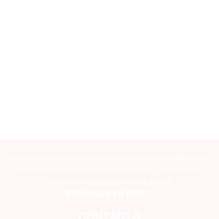
La primer clínica veterinaria con e-commerce en Maldonado,
líderes en atención integral, innovación, experiencia y
compromiso con el bienestar animal.
SÍGUENOS EN REDES
CONTACTO