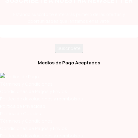
SUSCRÍBETE A NUESTRA NEWSLETTER
Estando suscrito te enterarás primero de las ofertas y
oportunidades que lanzamos en la Vete!
Medios de Pago Aceptados
Términos y Condiciones
Condiciones de Pagos y Envíos
Política de devoluciones y reembolsos
Política de Privacidad
Política de Cookies
Términos y Condiciones
Condiciones de Pagos y Envíos
Política de devoluciones y reembolsos