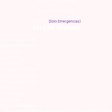
Viernes:
10:00 – 19:00
Sábado:
10:00 – 19:00
Domingo:
(Sólo Emergencias)
ÁREA DE USUARIO
Accede o Regístrate
Detalles de la cuenta
Direcciones
Tus Favoritos
Tus Pedidos
Contraseña perdida
Accede o Regístrate
Detalles de la cuenta
Direcciones
Tus Favoritos
Tus Pedidos
Contraseña perdida