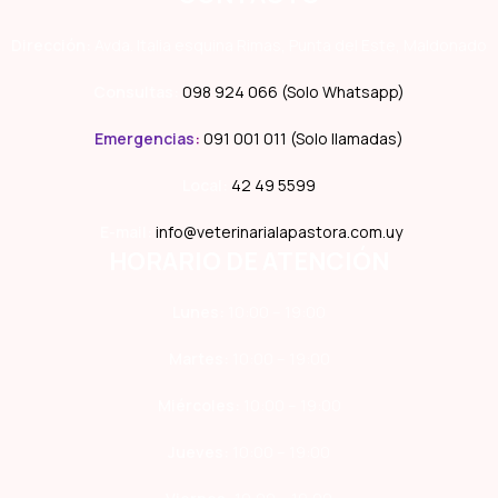
Dirección:
Avda. Italia esquina Rimas, Punta del Este, Maldonado
Consultas:
098 924 066 (Solo Whatsapp)
Emergencias
:
091 001 011 (Solo llamadas)
Local:
42 49 5599
E-mail:
info@veterinarialapastora.com.uy
HORARIO DE ATENCIÓN
Lunes:
10:00 – 19:00
Martes:
10:00 – 19:00
Miércoles:
10:00 – 19:00
Jueves:
10:00 – 19:00