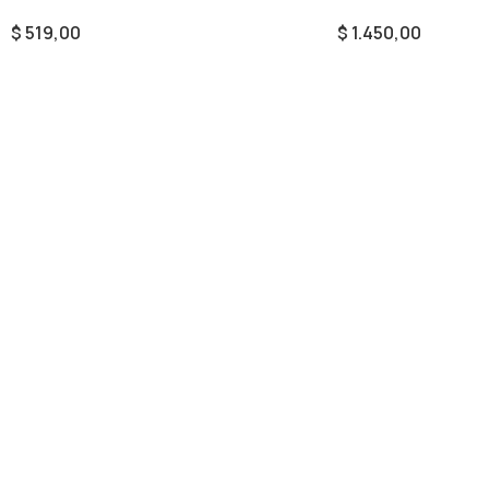
$
519,00
$
1.450,00
Añadir Al Carrito
Añadir Al Carrito