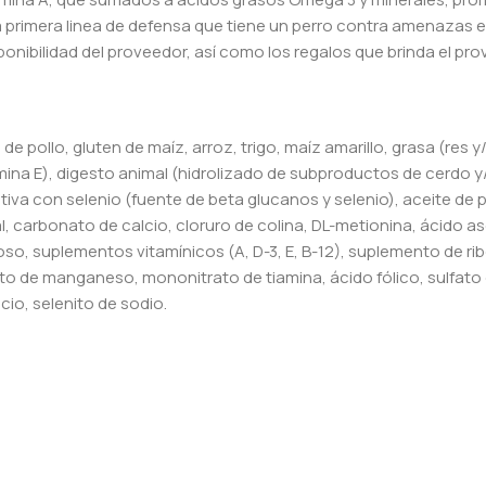
la primera linea de defensa que tiene un perro contra amenazas 
onibilidad del proveedor, así como los regalos que brinda el pro
e pollo, gluten de maíz, arroz, trigo, maíz amarillo, grasa (res 
ina E), digesto animal (hidrolizado de subproductos de cerdo y/
tiva con selenio (fuente de beta glucanos y selenio), aceite de 
 sal, carbonato de calcio, cloruro de colina, DL-metionina, ácido a
roso, suplementos vitamínicos (A, D-3, E, B-12), suplemento de ri
to de manganeso, mononitrato de tiamina, ácido fólico, sulfato 
cio, selenito de sodio.