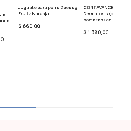
Juguete para perro Zeedog
CORTAVANCE – Spray 
Fruitz Naranja
Dermatosis (control d
ium
comezón) en Perros
ande
$
660,00
$
1.380,00
Seleccionar Opciones
00
Seleccionar Opciones