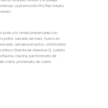
externas. La promoción Pro Plan Adulto
veedor.
y/o pollo y/o cerdo) preservada con
o pollo), salvado de maíz, huevo en
pescado, spirulina en polvo, ortofosfato
scórbico (fuente de vitamina C), sulfato
boflavina, niacina, pantotenato de
de cobre, proteinato de cobre,