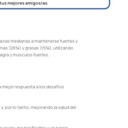
 tus mejores amigos/as.
razas medianas a mantenerse fuertes y
ínas (26%) y grasas (15%), utilizando
magra y músculos fuertes.
 mejor respuesta a los desafios
 y, por lo tanto, mejorando la salud del
ven una piel flexible y un pelaje