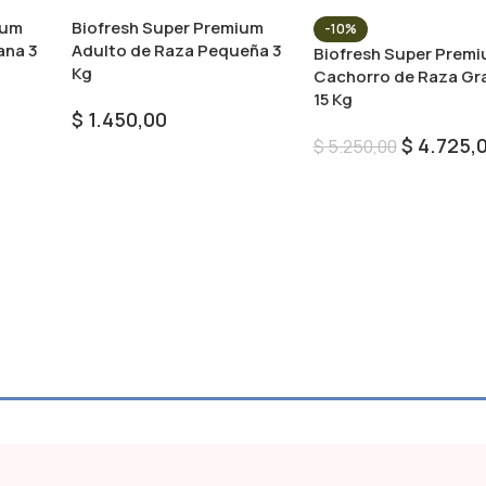
ium
Biofresh Super Premium
-10%
ana 3
Adulto de Raza Pequeña 3
Biofresh Super Prem
Kg
Cachorro de Raza Gr
15 Kg
$
1.450,00
$
4.725,
$
5.250,00
Añadir Al Carrito
Añadir Al Carrito