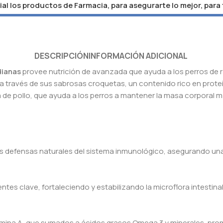
al los productos de Farmacia, para asegurarte lo mejor, para
DESCRIPCIÓN
INFORMACIÓN ADICIONAL
dianas
provee nutrición de avanzada que ayuda a los perros de 
e, a través de sus sabrosas croquetas, un contenido rico en prote
a de pollo, que ayuda a los perros a mantener la masa corporal 
as defensas naturales del sistema inmunológico, asegurando una
ntes clave, fortaleciendo y estabilizando la microflora intestinal
ina A, que sumados a ácidos grasos Omega 3 y minerales, promue