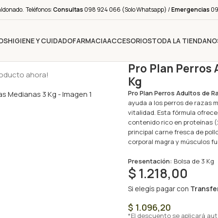
aldonado. Teléfonos:
Consultas
098 924 066 (Solo Whatsapp) /
Emergencias
091
OS
HIGIENE Y CUIDADO
FARMACIA
ACCESORIOS
TODA LA TIENDA
NO
Pro Plan Perros
roducto ahora!
Kg
Pro Plan Perros Adultos de 
ayuda a los perros de razas 
vitalidad. Esta fórmula ofrec
contenido rico en proteínas 
principal carne fresca de pol
corporal magra y músculos fu
Presentación:
Bolsa de 3 Kg
$
1.218,00
Si elegís pagar con
Transfe
$
1.096,20
*El descuento se aplicará au