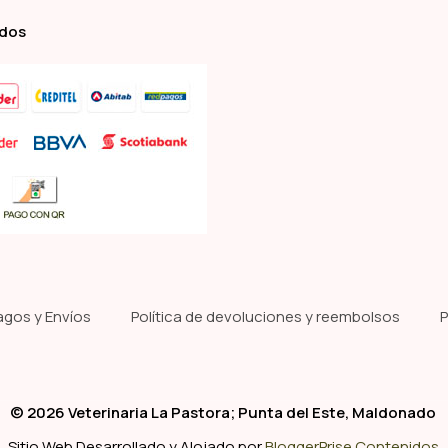
ados
agos y Envíos
Política de devoluciones y reembolsos
P
© 2026 Veterinaria La Pastora; Punta del Este, Maldonado
Sitio Web Desarrollado y Alojado por
BloggerPrise Contenidos