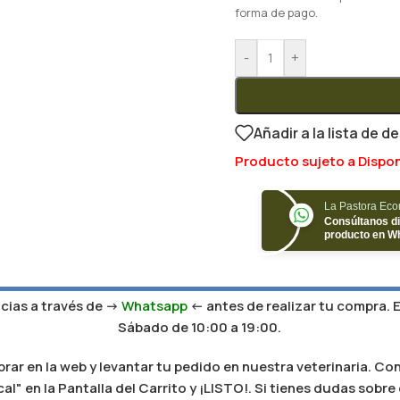
forma de pago.
-
+
Añadir a la lista de d
Producto sujeto a Dispon
La Pastora Ec
Consúltanos di
producto en W
ias a través de ->
Whatsapp
<- antes de realizar tu compra. 
Sábado de 10:00 a 19:00.
r en la web y levantar tu pedido en nuestra veterinaria. Con
al" en la Pantalla del Carrito y ¡LISTO!. Si tienes dudas sobr