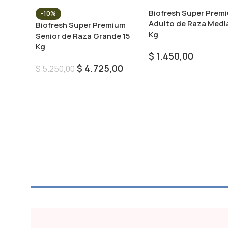
Biofresh Super Prem
-10%
Adulto de Raza Medi
Biofresh Super Premium
Kg
Senior de Raza Grande 15
Kg
$
1.450,00
$
4.725,00
$
5.250,00
Añadir Al Carrito
Añadir Al Carrito