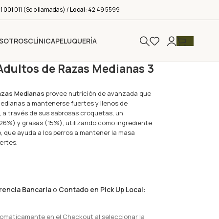
 001 011 (Solo llamadas) /
Local:
42 49 5599
SOTROS
CLÍNICA
PELUQUERÍA
 Adultos de Razas Medianas 3
Razas Medianas
provee nutrición de avanzada que
medianas a mantenerse fuertes y llenos de
e, a través de sus sabrosas croquetas, un
(26%) y grasas (15%), utilizando como ingrediente
lo, que ayuda a los perros a mantener la masa
ertes.
rencia Bancaria
o
Contado en Pick Up Local
:
tomáticamente en el Checkout al seleccionar la