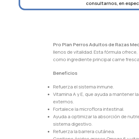
consultarnos, en especi
Pro Plan Perros Adultos de Razas Me
llenos de vitalidad. Esta fórmula ofrec
como ingrediente principal carne fresc
Beneficios
Refuerza el sistema inmune.
Vitamina A y E, que ayuda a mantener l
externos.
Fortalece la microflora intestinal.
Ayuda a optimizar la absorción de nutrie
sistema digestivo.
Refuerza la barrera cutánea.
Contiene ácidos grasos Omega 6 y vitam