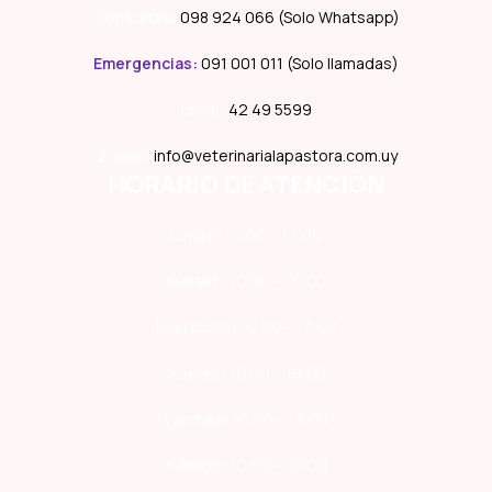
Consultas:
098 924 066 (Solo Whatsapp)
Emergencias
:
091 001 011 (Solo llamadas)
Local:
42 49 5599
E-mail:
info@veterinarialapastora.com.uy
HORARIO DE ATENCIÓN
Lunes:
10:00 – 19:00
Martes:
10:00 – 19:00
Miércoles:
10:00 – 19:00
Jueves:
10:00 – 19:00
Viernes:
10:00 – 19:00
Sábado:
10:00 – 19:00