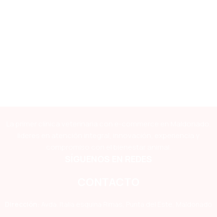
La primer clínica veterinaria con e-commerce en Maldonado,
líderes en atención integral, innovación, experiencia y
compromiso con el bienestar animal.
SÍGUENOS EN REDES
CONTACTO
Dirección:
Avda. Italia esquina Rimas, Punta del Este, Maldonado