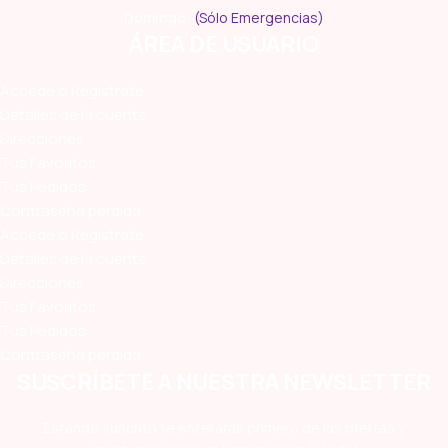
Domingo:
(Sólo Emergencias)
ÁREA DE USUARIO
Accede o Regístrate
Detalles de la cuenta
Direcciones
Tus Favoritos
Tus Pedidos
Contraseña perdida
Accede o Regístrate
Detalles de la cuenta
Direcciones
Tus Favoritos
Tus Pedidos
Contraseña perdida
SUSCRÍBETE A NUESTRA NEWSLETTER
Estando suscrito te enterarás primero de las ofertas y