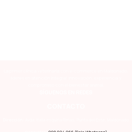
La primer clínica veterinaria con e-commerce en Maldonado,
líderes en atención integral, innovación, experiencia y
compromiso con el bienestar animal.
SÍGUENOS EN REDES
CONTACTO
Dirección:
Avda. Italia esquina Rimas, Punta del Este, Maldonado