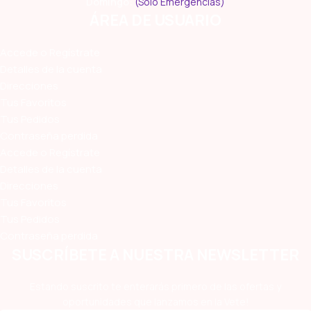
Domingo:
(Sólo Emergencias)
ÁREA DE USUARIO
Accede o Regístrate
Detalles de la cuenta
Direcciones
Tus Favoritos
Tus Pedidos
Contraseña perdida
Accede o Regístrate
Detalles de la cuenta
Direcciones
Tus Favoritos
Tus Pedidos
Contraseña perdida
SUSCRÍBETE A NUESTRA NEWSLETTER
Estando suscrito te enterarás primero de las ofertas y
oportunidades que lanzamos en la Vete!