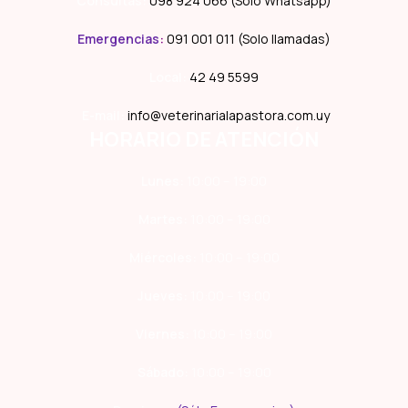
Consultas:
098 924 066 (Solo Whatsapp)
Emergencias
:
091 001 011 (Solo llamadas)
Local:
42 49 5599
E-mail:
info@veterinarialapastora.com.uy
HORARIO DE ATENCIÓN
Lunes:
10:00 – 19:00
Martes:
10:00 – 19:00
Miércoles:
10:00 – 19:00
Jueves:
10:00 – 19:00
Viernes:
10:00 – 19:00
Sábado:
10:00 – 19:00