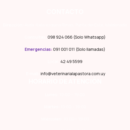
CONTACTO
Dirección:
Avda. Italia esquina Rimas, Punta del Este, Maldonado
Consultas:
098 924 066 (Solo Whatsapp)
Emergencias
:
091 001 011 (Solo llamadas)
Local:
42 49 5599
E-mail:
info@veterinarialapastora.com.uy
HORARIO DE ATENCIÓN
Lunes:
10:00 – 19:00
Martes:
10:00 – 19:00
Miércoles:
10:00 – 19:00