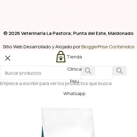
Condiciones de Pagos y Envíos
Política de devoluciones y reembolsos
Política de Privacidad
Política de Cookies
© 2026 Veterinaria La Pastora; Punta del Este, Maldonado
Sitio Web Desarrollado y Alojado por
BloggerPrise Contenidos
Tienda
Clínica
Pelu
Empiece a escribir para ver los productos que busca.
Whatsapp
o Veterinario
es
reventiva Veterinaria
rios
as Veterinarios
cuentes
ía Veterinaria
o Veterinario