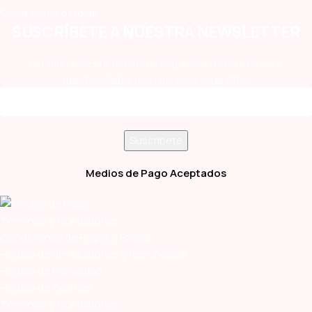
Contraseña perdida
SUSCRÍBETE A NUESTRA NEWSLETTER
Estando suscrito te enterarás primero de las ofertas y
oportunidades que lanzamos en la Vete!
Medios de Pago Aceptados
Términos y Condiciones
Condiciones de Pagos y Envíos
Política de devoluciones y reembolsos
Política de Privacidad
Política de Cookies
Términos y Condiciones