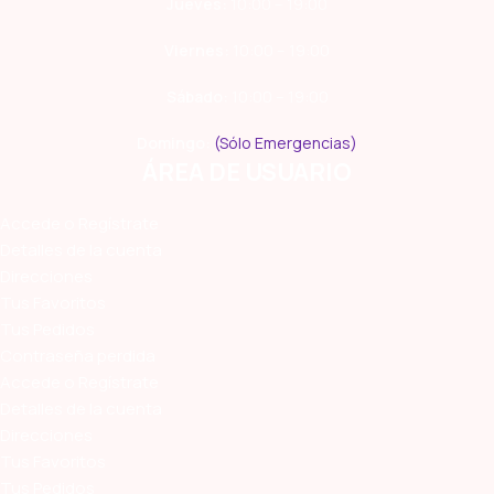
Jueves:
10:00 – 19:00
Viernes:
10:00 – 19:00
Sábado:
10:00 – 19:00
Domingo:
(Sólo Emergencias)
ÁREA DE USUARIO
Accede o Regístrate
Detalles de la cuenta
Direcciones
Tus Favoritos
Tus Pedidos
Contraseña perdida
Accede o Regístrate
Detalles de la cuenta
Direcciones
Tus Favoritos
Tus Pedidos