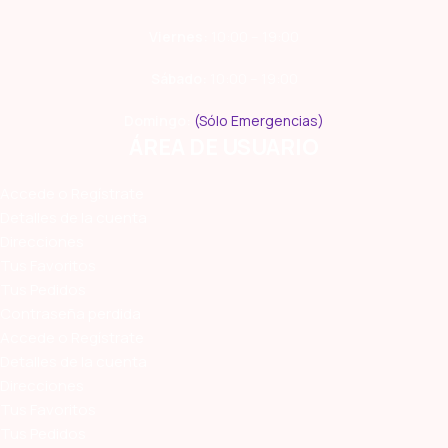
Viernes:
10:00 – 19:00
Sábado:
10:00 – 19:00
Domingo:
(Sólo Emergencias)
ÁREA DE USUARIO
Accede o Regístrate
Detalles de la cuenta
Direcciones
Tus Favoritos
Tus Pedidos
Contraseña perdida
Accede o Regístrate
Detalles de la cuenta
Direcciones
Tus Favoritos
Tus Pedidos