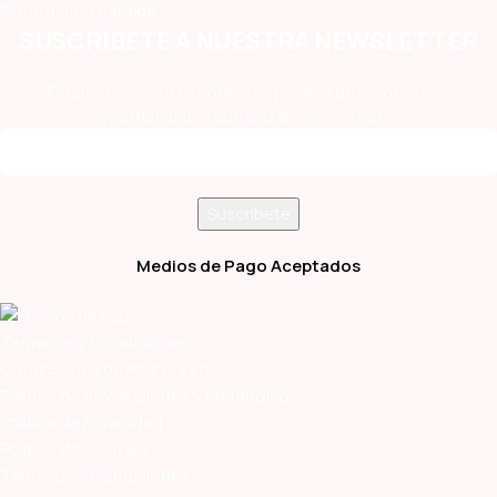
Contraseña perdida
SUSCRÍBETE A NUESTRA NEWSLETTER
Estando suscrito te enterarás primero de las ofertas y
oportunidades que lanzamos en la Vete!
Medios de Pago Aceptados
Términos y Condiciones
Condiciones de Pagos y Envíos
Política de devoluciones y reembolsos
Política de Privacidad
Política de Cookies
Términos y Condiciones