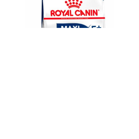
Royal Canin Maxi Adult +5 15 Kg
$
5.346,00
$
5.940,00
-
+