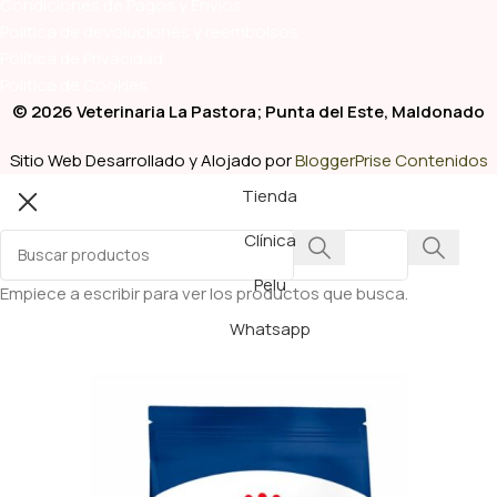
Condiciones de Pagos y Envíos
Política de devoluciones y reembolsos
Política de Privacidad
Política de Cookies
© 2026 Veterinaria La Pastora; Punta del Este, Maldonado
Sitio Web Desarrollado y Alojado por
BloggerPrise Contenidos
Tienda
Clínica
Pelu
Empiece a escribir para ver los productos que busca.
Whatsapp