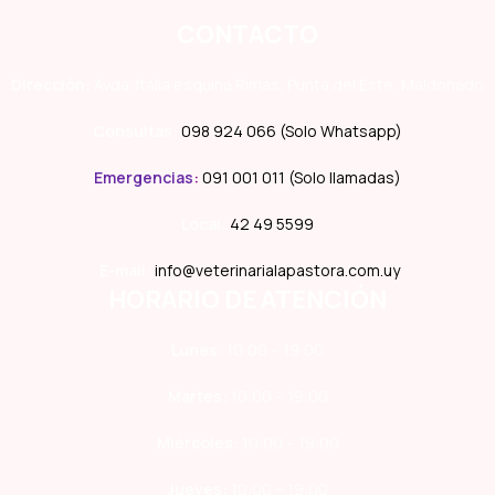
CONTACTO
Dirección:
Avda. Italia esquina Rimas, Punta del Este, Maldonado
Consultas:
098 924 066 (Solo Whatsapp)
Emergencias
:
091 001 011 (Solo llamadas)
Local:
42 49 5599
E-mail:
info@veterinarialapastora.com.uy
HORARIO DE ATENCIÓN
Lunes:
10:00 – 19:00
Martes:
10:00 – 19:00
Miércoles:
10:00 – 19:00
Jueves:
10:00 – 19:00