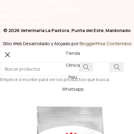
Condiciones de Pagos y Envíos
Política de devoluciones y reembolsos
Política de Privacidad
Política de Cookies
© 2026 Veterinaria La Pastora; Punta del Este, Maldonado
Sitio Web Desarrollado y Alojado por
BloggerPrise Contenidos
Tienda
Clínica
Pelu
Empiece a escribir para ver los productos que busca.
Whatsapp