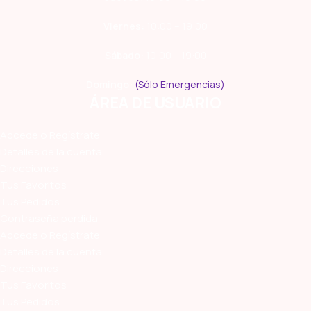
Viernes:
10:00 – 19:00
Sábado:
10:00 – 19:00
Domingo:
(Sólo Emergencias)
ÁREA DE USUARIO
Accede o Regístrate
Detalles de la cuenta
Direcciones
Tus Favoritos
Tus Pedidos
Contraseña perdida
Accede o Regístrate
Detalles de la cuenta
Direcciones
Tus Favoritos
Tus Pedidos