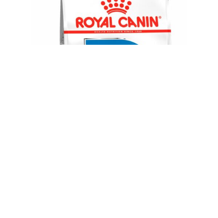
Royal Canin Medium Light Weight Care 10 Kg
$
5.940,00
-
+