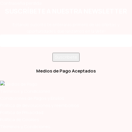
Contraseña perdida
SUSCRÍBETE A NUESTRA NEWSLETTER
Estando suscrito te enterarás primero de las ofertas y
oportunidades que lanzamos en la Vete!
Medios de Pago Aceptados
Términos y Condiciones
Condiciones de Pagos y Envíos
Política de devoluciones y reembolsos
Política de Privacidad
Política de Cookies
Términos y Condiciones