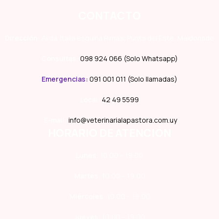
CONTACTO
Dirección:
Avda. Italia esquina Rimas, Punta del Este, Maldonado
Consultas:
098 924 066 (Solo Whatsapp)
Emergencias
:
091 001 011 (Solo llamadas)
Local:
42 49 5599
E-mail:
info@veterinarialapastora.com.uy
HORARIO DE ATENCIÓN
Lunes:
10:00 – 19:00
Martes:
10:00 – 19:00
Miércoles:
10:00 – 19:00
Jueves:
10:00 – 19:00