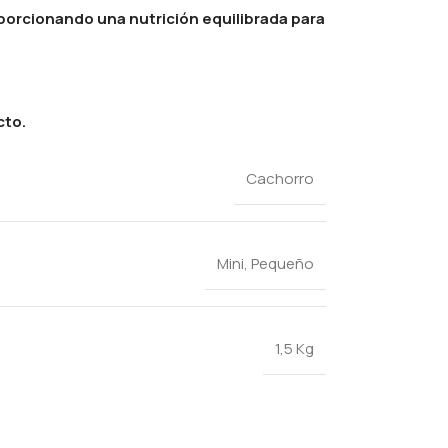
oporcionando una nutrición equilibrada para
cto.
Cachorro
Mini
,
Pequeño
1,5 Kg