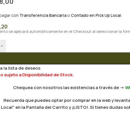
8,00
 pagar con
Transferencia Bancaria
o
Contado en Pick Up Local
:
,20
ento se aplicará automáticamente en el Checkout al seleccionar la for
+
a la lista de deseos
 sujeto a Disponibilidad de Stock.
Chequea con nosotros las existencias a través de ->
W
Recuerda que puedes optar por comprar en la web y levantar
Local" en la Pantalla del Carrito y ¡LISTO!. Si tienes dudas