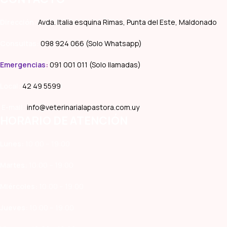
Dirección:
Avda. Italia esquina Rimas, Punta del Este, Maldonado
Consultas:
098 924 066 (Solo Whatsapp)
Emergencias
:
091 001 011 (Solo llamadas)
Local:
42 49 5599
E-mail:
info@veterinarialapastora.com.uy
HORARIO DE ATENCIÓN
Lunes:
10:00 – 19:00
Martes:
10:00 – 19:00
Miércoles:
10:00 – 19:00
Jueves:
10:00 – 19:00