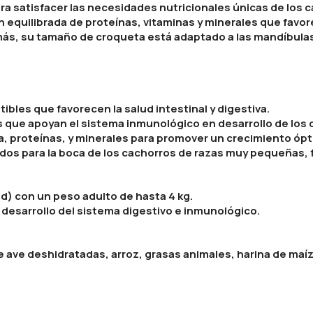
ra satisfacer las necesidades nutricionales únicas de lo
n equilibrada de proteínas, vitaminas y minerales que favo
ás, su tamaño de croqueta está adaptado a las mandíbula
ibles que favorecen la salud intestinal y digestiva.
 que apoyan el sistema inmunológico en desarrollo de los 
 proteínas, y minerales para promover un crecimiento ópti
s para la boca de los cachorros de razas muy pequeñas, f
) con un peso adulto de hasta 4 kg.
 desarrollo del sistema digestivo e inmunológico.
 ave deshidratadas, arroz, grasas animales, harina de maí