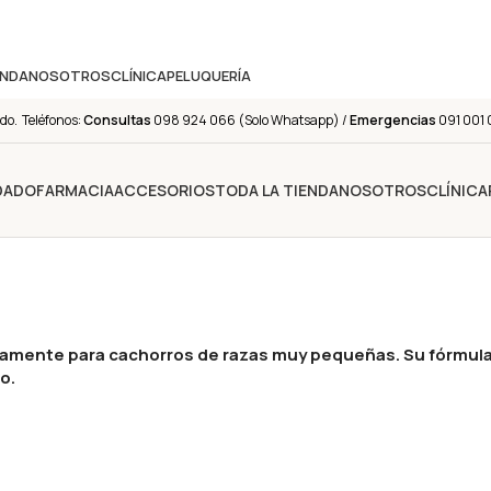
ENDA
NOSOTROS
CLÍNICA
PELUQUERÍA
do. Teléfonos:
Consultas
098 924 066 (Solo Whatsapp) /
Emergencias
091 001 
IDADO
FARMACIA
ACCESORIOS
TODA LA TIENDA
NOSOTROS
CLÍNICA
amente para cachorros de razas muy pequeñas. Su fórmula 
o.