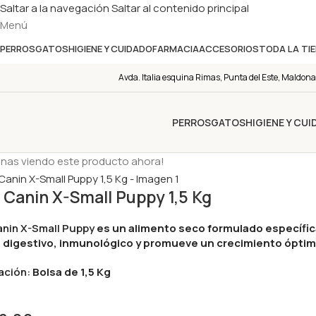
Saltar a la navegación
Saltar al contenido principal
Menú
PERROS
GATOS
HIGIENE Y CUIDADO
FARMACIA
ACCESORIOS
TODA LA TI
Avda. Italia esquina Rimas, Punta del Este, Maldona
PERROS
GATOS
HIGIENE Y CU
onas viendo este producto ahora!
 Canin X-Small Puppy 1,5 Kg
anin X-Small Puppy
es un alimento seco formulado específic
 digestivo, inmunológico y promueve un crecimiento óptim
ación:
Bolsa de 1,5 Kg