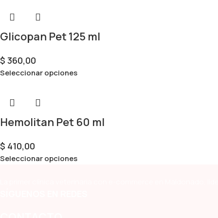
Glicopan Pet 125 ml
$
360,00
Seleccionar opciones
Hemolitan Pet 60 ml
$
410,00
Seleccionar opciones
La primer clínica veterinaria con e-commerce en Maldonado, líde
SÍGUENOS EN REDES
CONTACTO