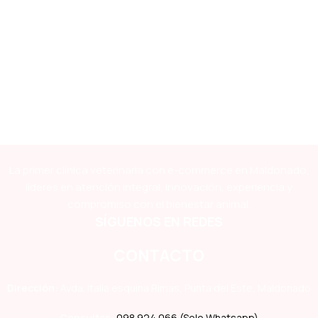
La primer clínica veterinaria con e-commerce en Maldonado,
líderes en atención integral, innovación, experiencia y
compromiso con el bienestar animal.
SÍGUENOS EN REDES
CONTACTO
Dirección:
Avda. Italia esquina Rimas, Punta del Este, Maldonado
Consultas:
098 924 066 (Solo Whatsapp)