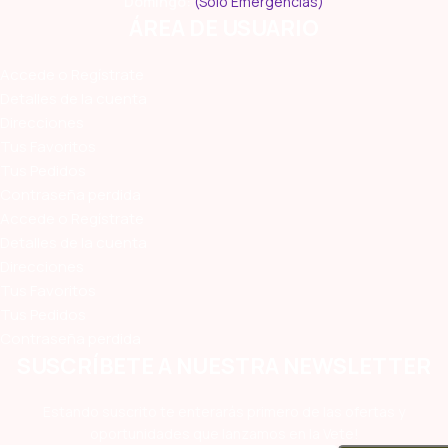
Domingo:
(Sólo Emergencias)
ÁREA DE USUARIO
Accede o Regístrate
Detalles de la cuenta
Direcciones
Tus Favoritos
Tus Pedidos
Contraseña perdida
Accede o Regístrate
Detalles de la cuenta
Direcciones
Tus Favoritos
Tus Pedidos
Contraseña perdida
SUSCRÍBETE A NUESTRA NEWSLETTER
Estando suscrito te enterarás primero de las ofertas y
oportunidades que lanzamos en la Vete!