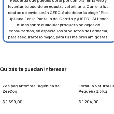
Recuerda que puedes optar por comprar en la web y
levantar tu pedido en nuestra veterinaria. Con ello los
costos de envío serán CERO. Solo deberás elegir "Pick
Up Local" en la Pantalla del Carrito y ¡LISTO!. Si tienes
dudas sobre cualquier producto no dejes de
consultarnos, en especial los productos de Farmacia,
para asegurarte lo mejor, para tus mejores amigos/as.
Quizás te puedan interesar
Zee.pad Alfombra Higiénica de
Formula Natural C
ZeeDog
Pequeña 2,5 Kg
$
1.699,00
$
1.204,00
Seleccionar Opciones
Añadir Al Carrito