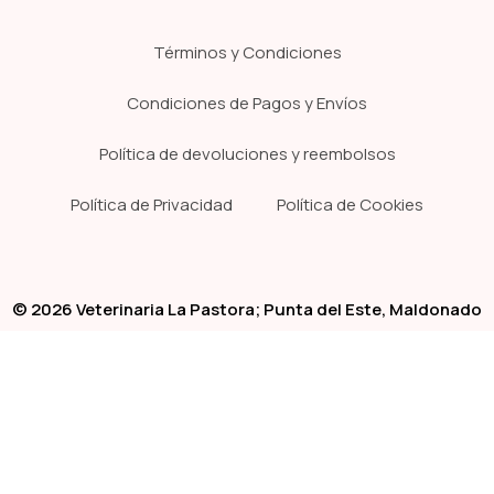
Términos y Condiciones
Condiciones de Pagos y Envíos
Política de devoluciones y reembolsos
Política de Privacidad
Política de Cookies
© 2026 Veterinaria La Pastora; Punta del Este, Maldonado
Sitio Web Desarrollado y Alojado por
BloggerPrise Contenidos
Tienda
Clínica
Pelu
Empiece a escribir para ver los productos que busca.