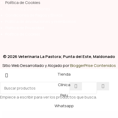
Política de Cookies
Términos y Condiciones
Condiciones de Pagos y Envíos
Política de devoluciones y reembolsos
Política de Privacidad
Política de Cookies
© 2026 Veterinaria La Pastora; Punta del Este, Maldonado
Sitio Web Desarrollado y Alojado por
BloggerPrise Contenidos
Tienda
Clínica
Pelu
Empiece a escribir para ver los productos que busca.
Whatsapp