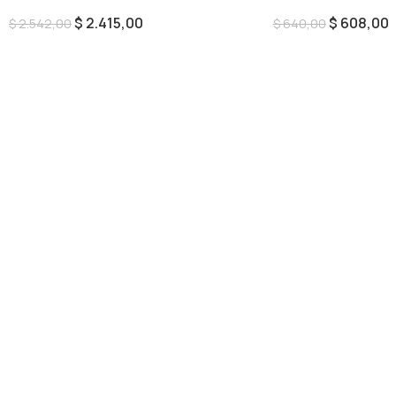
$
2.415,00
$
608,00
$
2.542,00
$
640,00
Añadir Al Carrito
Añadir Al Carrito