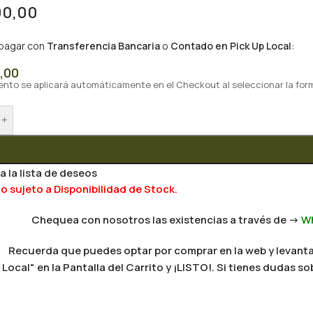
90,00
 pagar con
Transferencia Bancaria
o
Contado en Pick Up Local
:
,00
ento se aplicará automáticamente en el Checkout al seleccionar la for
+
a la lista de deseos
 sujeto a Disponibilidad de Stock.
Chequea con nosotros las existencias a través de ->
W
Recuerda que puedes optar por comprar en la web y levantar
Local" en la Pantalla del Carrito y ¡LISTO!. Si tienes dudas