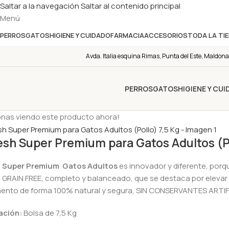
Saltar a la navegación
Saltar al contenido principal
Menú
PERROS
GATOS
HIGIENE Y CUIDADO
FARMACIA
ACCESORIOS
TODA LA TI
Avda. Italia esquina Rimas, Punta del Este, Maldona
PERROS
GATOS
HIGIENE Y CU
onas viendo este producto ahora!
esh Super Premium para Gatos Adultos (Po
h Super Premium Gatos Adultos
es innovador y diferente, porqu
 GRAIN FREE, completo y balanceado, que se destaca por elevar la
mento de forma 100% natural y segura, SIN CONSERVANTES ARTI
ación:
Bolsa de 7,5 Kg