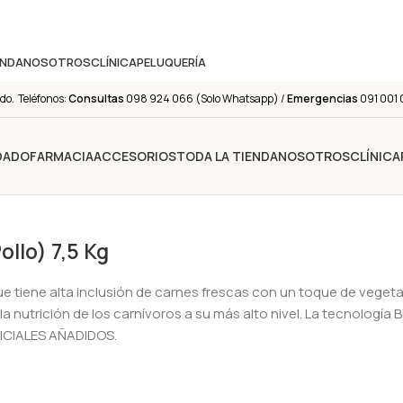
ENDA
NOSOTROS
CLÍNICA
PELUQUERÍA
do. Teléfonos:
Consultas
098 924 066 (Solo Whatsapp) /
Emergencias
091 001 
IDADO
FARMACIA
ACCESORIOS
TODA LA TIENDA
NOSOTROS
CLÍNICA
llo) 7,5 Kg
e tiene alta inclusión de carnes frescas con un toque de vegetal
 nutrición de los carnívoros a su más alto nivel. La tecnología 
FICIALES AÑADIDOS.