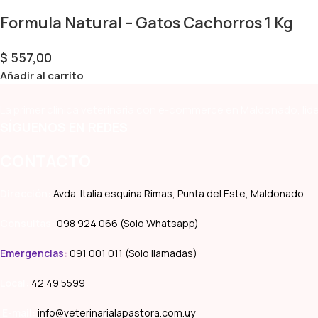
Formula Natural – Gatos Cachorros 1 Kg
$
557,00
Añadir al carrito
La primer clínica veterinaria con e-commerce en Maldonado, líde
SÍGUENOS EN REDES
CONTACTO
Dirección:
Avda. Italia esquina Rimas, Punta del Este, Maldonado
Consultas:
098 924 066 (Solo Whatsapp)
Emergencias
:
091 001 011 (Solo llamadas)
Local:
42 49 5599
E-mail:
info@veterinarialapastora.com.uy