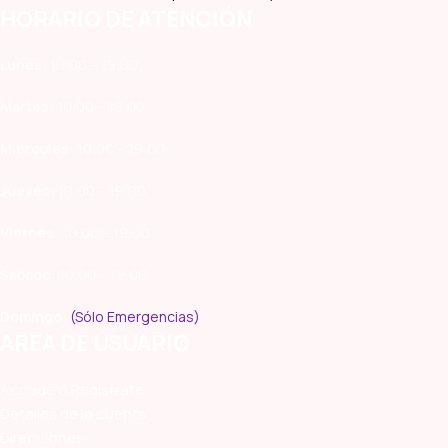
HORARIO DE ATENCIÓN
Lunes:
10:00 – 19:00
Martes:
10:00 – 19:00
Miércoles:
10:00 – 19:00
Jueves:
10:00 – 19:00
Viernes:
10:00 – 19:00
Sábado:
10:00 – 19:00
Domingo:
(Sólo Emergencias)
AREA DE USUARIO
Accede o Regístrate
Detalles de la cuenta
Direcciones