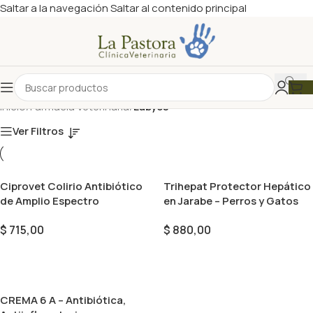
Saltar a la navegación
Saltar al contenido principal
Inicio
/
Farmacia Veterinaria
/
Labyes
Ver Filtros
Ciprovet Colirio Antibiótico
Trihepat Protector Hepático
de Amplio Espectro
en Jarabe – Perros y Gatos
$
715,00
$
880,00
Añadir Al Carrito
Añadir Al Carrito
CREMA 6 A – Antibiótica,