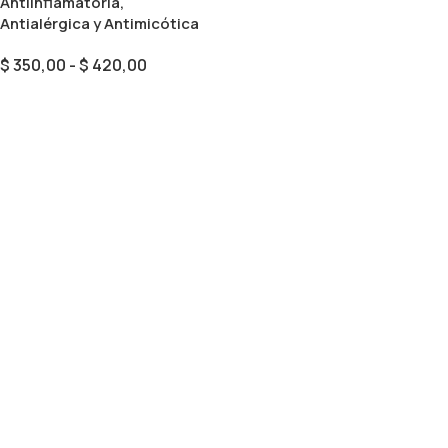
Antiinflamatoria,
Antialérgica y Antimicótica
$
350,00
-
$
420,00
Seleccionar Opciones