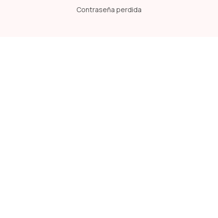
Contraseña perdida
SUSCRÍBETE A NUESTRA NEWSLETTER
Estando suscrito te enterarás primero de las ofertas y
oportunidades que lanzamos en la Vete!
Medios de Pago Aceptados