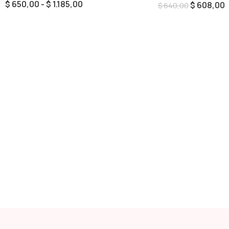
$
650,00
-
$
1.185,00
$
608,00
$
640,00
Seleccionar Opciones
Añadir Al Carrito