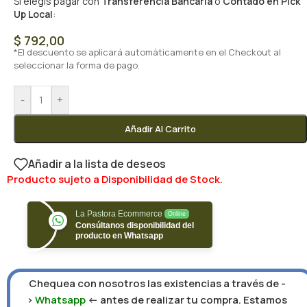
Si elegís pagar con
Transferencia Bancaria
o
Contado en Pick
Up Local
:
$
792,00
*El descuento se aplicará automáticamente en el Checkout al
seleccionar la forma de pago.
-
+
Añadir Al Carrito
Añadir a la lista de deseos
Producto sujeto a Disponibilidad de Stock.
La Pastora Ecommerce
Online
Consúltanos disponibilidad del
producto en Whatsapp
Chequea con nosotros las existencias a través de -
>
Whatsapp
<- antes de realizar tu compra. Estamos