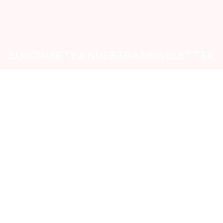
SUSCRÍBETE A NUESTRA NEWSLETTER
ito te enterarás primero de las ofertas y oportunidades que lanzam
Medios de Pago Aceptados