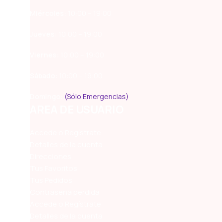
Miércoles:
10:00 – 19:00
Jueves:
10:00 – 19:00
Viernes:
10:00 – 19:00
Sábado:
10:00 – 19:00
Domingo:
(Sólo Emergencias)
AREA DE USUARIO
Accede o Regístrate
Detalles de la cuenta
Direcciones
Tus Favoritos
Tus Pedidos
Contraseña perdida
Accede o Regístrate
Detalles de la cuenta