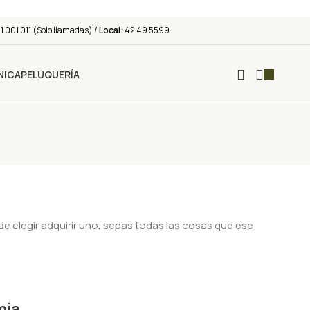
 001 011 (Solo llamadas) /
Local:
42 49 5599
NICA
PELUQUERÍA
e elegir adquirir uno, sepas todas las cosas que ese
mia