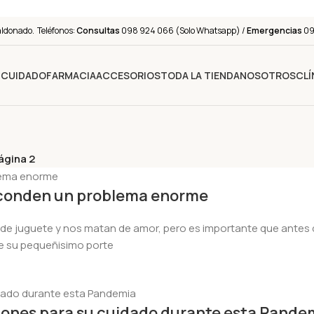
aldonado. Teléfonos:
Consultas
098 924 066 (Solo Whatsapp) /
Emergencias
091
Y CUIDADO
FARMACIA
ACCESORIOS
TODA LA TIENDA
NOSOTROS
CLÍ
ágina 2
esconden un problema enorme
 de juguete y nos matan de amor, pero es importante que antes d
de su pequeñisimo porte
ones para su cuidado durante esta Pande