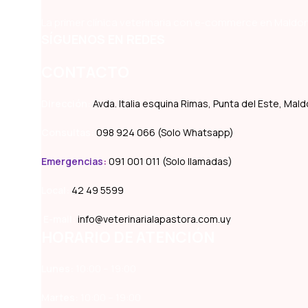
La primer clínica veterinaria con e-commerce en Maldon
SÍGUENOS EN REDES
CONTACTO
Dirección:
Avda. Italia esquina Rimas, Punta del Este, Ma
Consultas:
098 924 066 (Solo Whatsapp)
Emergencias
:
091 001 011 (Solo llamadas)
Local:
42 49 5599
E-mail:
info@veterinarialapastora.com.uy
HORARIO DE ATENCIÓN
Lunes:
10:00 – 19:00
Martes:
10:00 – 19:00