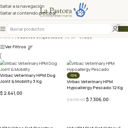
Saltar a la navegación
Saltar al contenido principal
Inicio
/
Productos etiquetados “HPM – Virbac”
Ver Filtros
Virbac Veterinary HPM Dog
-10%
Joint & Mobility 3 Kg
Virbac Veterinary HPM
Hypoallergy Pescado 12 Kg
$
2.641,00
$
7.306,00
$
8.118,00
Añadir Al Carrito
Añadir Al Carrito