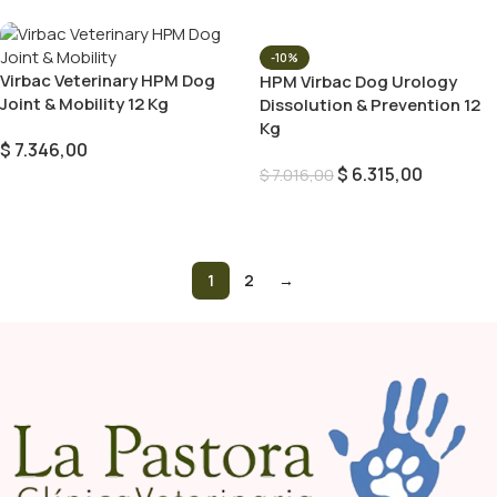
-10%
Virbac Veterinary HPM Dog
HPM Virbac Dog Urology
Joint & Mobility 12 Kg
Dissolution & Prevention 12
Kg
$
7.346,00
$
6.315,00
$
7.016,00
Añadir Al Carrito
Añadir Al Carrito
1
2
→