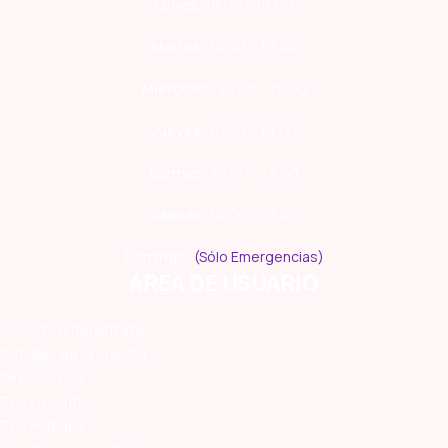
Lunes:
10:00 – 19:00
Martes:
10:00 – 19:00
Miércoles:
10:00 – 19:00
Jueves:
10:00 – 19:00
Viernes:
10:00 – 19:00
Sábado:
10:00 – 19:00
Domingo:
(Sólo Emergencias)
ÁREA DE USUARIO
Accede o Regístrate
Detalles de la cuenta
Direcciones
Tus Favoritos
Tus Pedidos