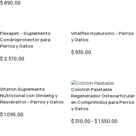
$
890,00
Añadir Al Carrito
Flexapet – Suplemento
Vitalflex Hyaluronic – Perros
Condroprotector para
y Gatos
Perros y Gatos
$
935,00
$
2.370,00
Añadir Al Carrito
Añadir Al Carrito
Vitaton Suplemento
Colotrin Palatable
Nutricional con Ginseng y
Regenerador Osteoarticular
Resveratrol – Perros y Gatos
en Comprimidos para Perros
y Gatos
$
1.095,00
$
310,00
-
$
1.550,00
Añadir Al Carrito
Seleccionar Opciones