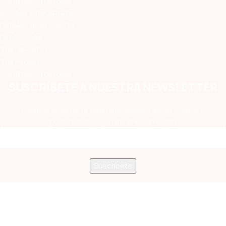
Contraseña perdida
Accede o Regístrate
Detalles de la cuenta
Direcciones
Tus Favoritos
Tus Pedidos
Contraseña perdida
SUSCRÍBETE A NUESTRA NEWSLETTER
Estando suscrito te enterarás primero de las ofertas y
oportunidades que lanzamos en la Vete!
Medios de Pago Aceptados
Términos y Condiciones