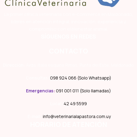
La primer clínica veterinaria con e-commerce en Maldonado,
líderes en atención integral, innovación, experiencia y
compromiso con el bienestar animal.
SÍGUENOS EN REDES
CONTACTO
Dirección:
Avda. Italia esquina Rimas, Punta del Este, Maldonado
Consultas:
098 924 066 (Solo Whatsapp)
Emergencias
:
091 001 011 (Solo llamadas)
Local:
42 49 5599
E-mail:
info@veterinarialapastora.com.uy
HORARIO DE ATENCIÓN