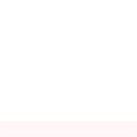
La primer clínica veterinaria con e-commerce en Maldonado,