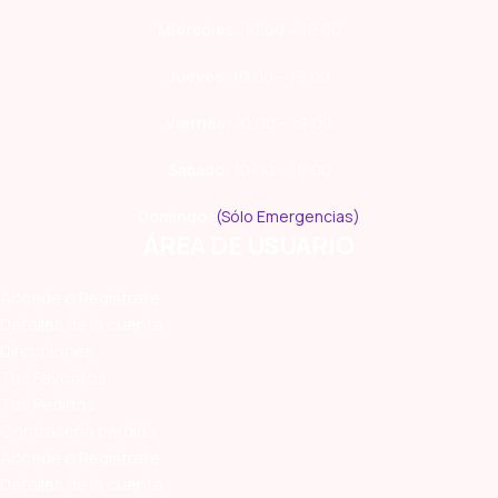
Miércoles:
10:00 – 19:00
Jueves:
10:00 – 19:00
Viernes:
10:00 – 19:00
Sábado:
10:00 – 19:00
Domingo:
(Sólo Emergencias)
ÁREA DE USUARIO
Accede o Regístrate
Detalles de la cuenta
Direcciones
Tus Favoritos
Tus Pedidos
Contraseña perdida
Accede o Regístrate
Detalles de la cuenta