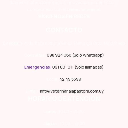
líderes en atención integral, innovación, experiencia y
compromiso con el bienestar animal.
SÍGUENOS EN REDES
CONTACTO
Dirección:
Avda. Italia esquina Rimas, Punta del Este, Maldonado
Consultas:
098 924 066 (Solo Whatsapp)
Emergencias
:
091 001 011 (Solo llamadas)
Local:
42 49 5599
E-mail:
info@veterinarialapastora.com.uy
HORARIO DE ATENCIÓN
Lunes:
10:00 – 19:00
Martes:
10:00 – 19:00