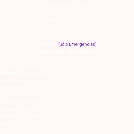
Jueves:
10:00 – 19:00
Viernes:
10:00 – 19:00
Sábado:
10:00 – 19:00
Domingo:
(Sólo Emergencias)
ÁREA DE USUARIO
Accede o Regístrate
Detalles de la cuenta
Direcciones
Tus Favoritos
Tus Pedidos
Contraseña perdida
Accede o Regístrate
Detalles de la cuenta
Direcciones
Tus Favoritos