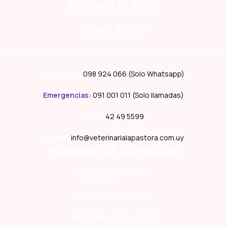
SÍGUENOS EN REDES
CONTACTO
Dirección:
Avda. Italia esquina Rimas, Punta del Este, Maldonado
Consultas:
098 924 066 (Solo Whatsapp)
Emergencias
:
091 001 011 (Solo llamadas)
Local:
42 49 5599
E-mail:
info@veterinarialapastora.com.uy
HORARIO DE ATENCIÓN
Lunes:
10:00 – 19:00
Martes:
10:00 – 19:00
Miércoles:
10:00 – 19:00