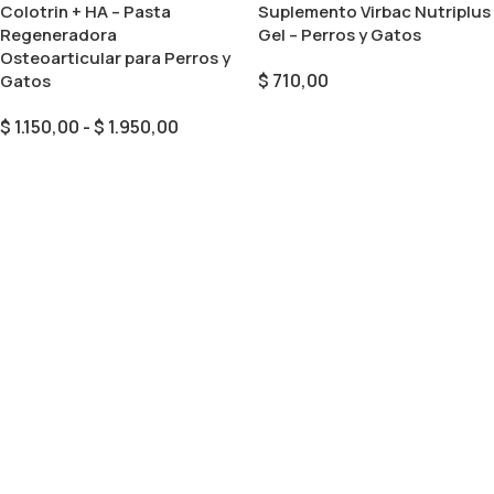
Colotrin + HA – Pasta
Suplemento Virbac Nutriplus
Regeneradora
Gel – Perros y Gatos
Osteoarticular para Perros y
$
710,00
Gatos
Añadir Al Carrito
$
1.150,00
-
$
1.950,00
Seleccionar Opciones