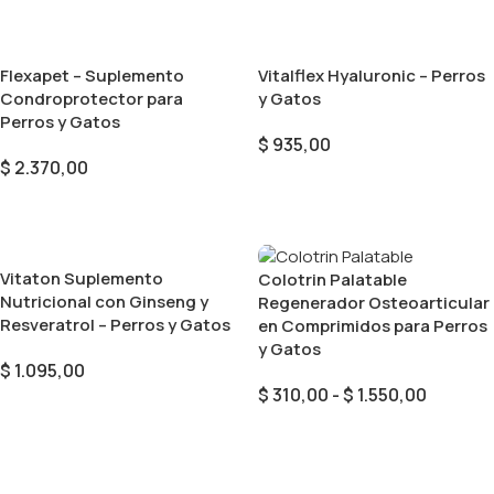
Flexapet – Suplemento
Vitalflex Hyaluronic – Perros
Condroprotector para
y Gatos
Perros y Gatos
$
935,00
$
2.370,00
Añadir Al Carrito
Añadir Al Carrito
Vitaton Suplemento
Colotrin Palatable
Nutricional con Ginseng y
Regenerador Osteoarticular
Resveratrol – Perros y Gatos
en Comprimidos para Perros
y Gatos
$
1.095,00
$
310,00
-
$
1.550,00
Añadir Al Carrito
Seleccionar Opciones