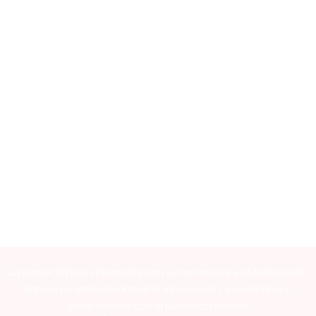
La primer clínica veterinaria con e-commerce en Maldonado,
líderes en atención integral, innovación, experiencia y
compromiso con el bienestar animal.