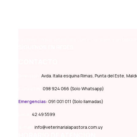
La primer clínica veterinaria con e-commerce en Maldon
SÍGUENOS EN REDES
CONTACTO
Dirección:
Avda. Italia esquina Rimas, Punta del Este, Ma
Consultas:
098 924 066 (Solo Whatsapp)
Emergencias
:
091 001 011 (Solo llamadas)
Local:
42 49 5599
E-mail:
info@veterinarialapastora.com.uy
HORARIO DE ATENCIÓN