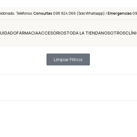
aldonado. Teléfonos:
Consultas
098 924 066 (Solo Whatsapp) /
Emergencias
091
CUIDADO
FARMACIA
ACCESORIOS
TODA LA TIENDA
NOSOTROS
CLÍN
Limpiar Filtros