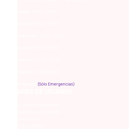
Lunes:
10:00 – 19:00
Martes:
10:00 – 19:00
Miércoles:
10:00 – 19:00
Jueves:
10:00 – 19:00
Viernes:
10:00 – 19:00
Sábado:
10:00 – 19:00
Domingo:
(Sólo Emergencias)
AREA DE USUARIO
Accede o Regístrate
Detalles de la cuenta
Direcciones
Tus Favoritos