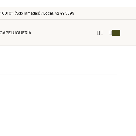
 001 011 (Solo llamadas) /
Local:
42 49 5599
ICA
PELUQUERÍA