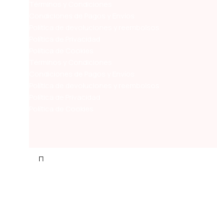
Términos y Condiciones
Condiciones de Pagos y Envíos
Política de devoluciones y reembolsos
Política de Privacidad
Política de Cookies
Términos y Condiciones
Condiciones de Pagos y Envíos
Política de devoluciones y reembolsos
Política de Privacidad
Política de Cookies
Empiece a escribir para ver los productos que busca.