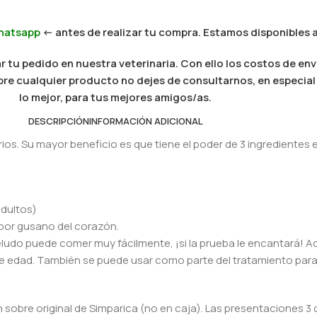
hatsapp
<- antes de realizar tu compra. Estamos disponibles a
 tu pedido en nuestra veterinaria. Con ello los costos de env
 sobre cualquier producto no dejes de consultarnos, en especi
lo mejor, para tus mejores amigos/as.
DESCRIPCIÓN
INFORMACIÓN ADICIONAL
rios. Su mayor beneficio es que tiene el poder de 3 ingredientes 
adultos)
d por gusano del corazón.
peludo puede comer muy fácilmente, ¡si la prueba le encantará! 
e edad. También se puede usar como parte del tratamiento para e
sobre original de Simparica (no en caja). Las presentaciones 3 