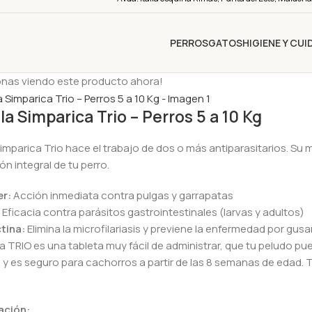
PERROS
GATOS
HIGIENE Y CU
onas viendo este producto ahora!
lla Simparica Trio – Perros 5 a 10 Kg
 Simparica Trio hace el trabajo de dos o más antiparasitarios. Su 
ón integral de tu perro.
er:
Acción inmediata contra pulgas y garrapatas
:
Eficacia contra parásitos gastrointestinales (larvas y adultos)
tina:
Elimina la microfilariasis y previene la enfermedad por gus
a TRIO es una tableta muy fácil de administrar, que tu peludo p
 y es seguro para cachorros a partir de las 8 semanas de edad. T
ación: