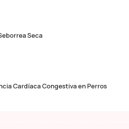
eborrea Seca
cia Cardíaca Congestiva en Perros
res en atención integral, innovación, experiencia y compromiso 