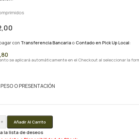
comprimidos
2,00
 pagar con
Transferencia Bancaria
o
Contado en Pick Up Local
:
,80
ento se aplicará automáticamente en el Checkout al seleccionar la for
, PESO O PRESENTACIÓN
+
Añadir Al Carrito
a la lista de deseos