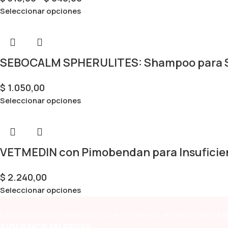
Seleccionar opciones
SEBOCALM SPHERULITES: Shampoo para S
$
1.050,00
Seleccionar opciones
VETMEDIN con Pimobendan para Insuficien
$
2.240,00
Seleccionar opciones
La primer clínica veterinaria con e-commerce en Maldonado, líde
SÍGUENOS EN REDES