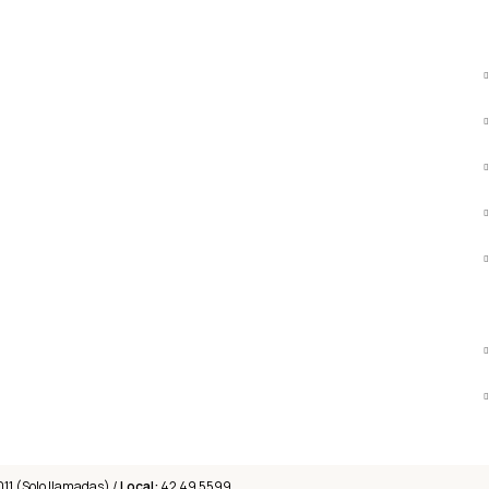
011 (Solo llamadas) /
Local:
42 49 5599