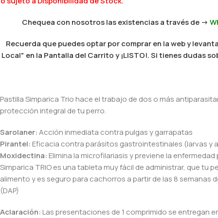
 sujeto a Disponibilidad de Stock.
Chequea con nosotros las existencias a través de ->
W
Recuerda que puedes optar por comprar en la web y levantar
Local" en la Pantalla del Carrito y ¡LISTO!. Si tienes dudas
Pastilla Simparica Trio hace el trabajo de dos o más antiparasita
protección integral de tu perro.
Sarolaner:
Acción inmediata contra pulgas y garrapatas
Pirantel:
Eficacia contra parásitos gastrointestinales (larvas y 
Moxidectina:
Elimina la microfilariasis y previene la enfermeda
Simparica TRIO es una tableta muy fácil de administrar, que tu 
alimento y es seguro para cachorros a partir de las 8 semanas d
(DAP)
Aclaración:
Las presentaciones de 1 comprimido se entregan en 