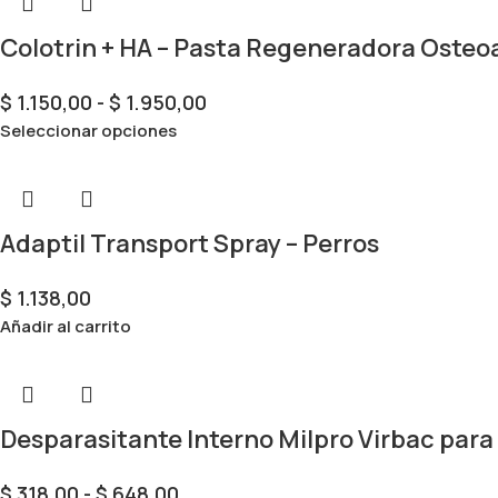
Colotrin + HA – Pasta Regeneradora Osteoa
$
1.150,00
-
$
1.950,00
Seleccionar opciones
Adaptil Transport Spray – Perros
$
1.138,00
Añadir al carrito
Desparasitante Interno Milpro Virbac para
$
318,00
-
$
648,00