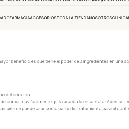
IDADO
FARMACIA
ACCESORIOS
TODA LA TIENDA
NOSOTROS
CLÍNICA
mayor beneficio es que tiene el poder de 3 ingredientes en una so
ano del corazón.
uede comer muy fácilmente, ¡si la prueba le encantará! Además, 
ambién se puede usar como parte del tratamiento para el control