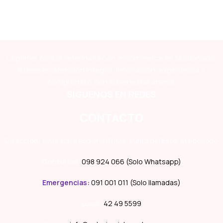
La primer clínica veterinaria con e-commerce en Maldonado,
líderes en atención integral, innovación, experiencia y
compromiso con el bienestar animal.
SÍGUENOS EN REDES
CONTACTO
Dirección:
Avda. Italia esquina Rimas, Punta del Este, Maldonado
Consultas:
098 924 066 (Solo Whatsapp)
Emergencias
:
091 001 011 (Solo llamadas)
Local:
42 49 5599