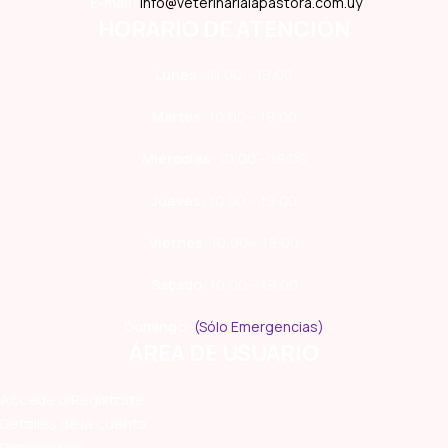
E-mail:
info@veterinarialapastora.com.uy
HORARIO DE ATENCIÓN
Lunes:
10:00 – 19:00
Martes:
10:00 – 19:00
Miércoles:
10:00 – 19:00
Jueves:
10:00 – 19:00
Viernes:
10:00 – 19:00
Sábado:
10:00 – 19:00
Domingo:
(Sólo Emergencias)
ÁREA DE USUARIO
Accede o Regístrate
Detalles de la cuenta
Direcciones