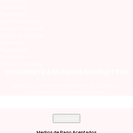
Tus Favoritos
Tus Pedidos
Contraseña perdida
Accede o Regístrate
Detalles de la cuenta
Direcciones
Tus Favoritos
Tus Pedidos
Contraseña perdida
SUSCRÍBETE A NUESTRA NEWSLETTER
Estando suscrito te enterarás primero de las ofertas y
oportunidades que lanzamos en la Vete!
Medios de Pago Aceptados