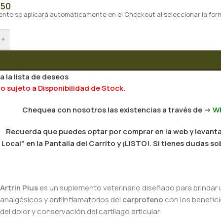
,50
ento se aplicará automáticamente en el Checkout al seleccionar la for
+
a la lista de deseos
 sujeto a Disponibilidad de Stock.
Chequea con nosotros las existencias a través de ->
W
Recuerda que puedes optar por comprar en la web y levantar
Local" en la Pantalla del Carrito y ¡LISTO!. Si tienes dudas
Artrin Plus
es un suplemento veterinario diseñado para brindar 
analgésicos y antiinflamatorios del
carprofeno
con los benefici
del dolor y conservación del cartílago articular.