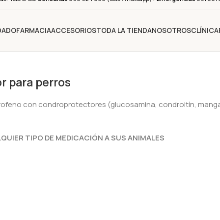
IDADO
FARMACIA
ACCESORIOS
TODA LA TIENDA
NOSOTROS
CLÍNICA
or para perros
arprofeno con condroprotectores (glucosamina, condroitín, mang
QUIER TIPO DE MEDICACIÓN A SUS ANIMALES