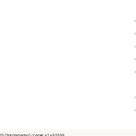
011 (Solo llamadas) /
Local:
42 49 5599