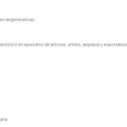
res degenerativas.
os o en episodios de artrosis, artritis, displasia y espondilosi
aria