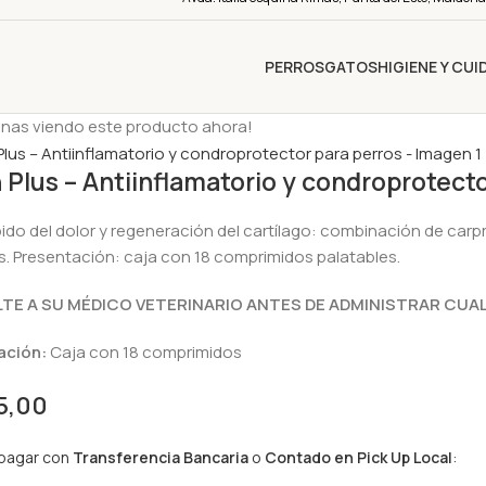
PERROS
GATOS
HIGIENE Y CU
onas viendo este producto ahora!
n Plus – Antiinflamatorio y condroprotect
ápido del dolor y regeneración del cartílago: combinación de c
s. Presentación: caja con 18 comprimidos palatables.
E A SU MÉDICO VETERINARIO ANTES DE ADMINISTRAR CUAL
ación:
Caja con 18 comprimidos
5,00
 pagar con
Transferencia Bancaria
o
Contado en Pick Up Local
: