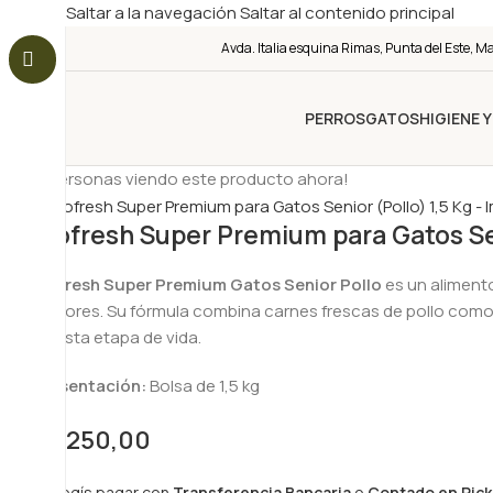
Saltar a la navegación
Saltar al contenido principal
Avda. Italia esquina Rimas, Punta del Este, M
PERROS
GATOS
HIGIENE 
3
¡Personas viendo este producto ahora!
Biofresh Super Premium para Gatos Sen
Biofresh Super Premium Gatos Senior Pollo
es un alimento
mayores. Su fórmula combina carnes frescas de pollo como f
en esta etapa de vida.
Presentación:
Bolsa de 1,5 kg
$
1.250,00
Si elegís pagar con
Transferencia Bancaria
o
Contado en Pick