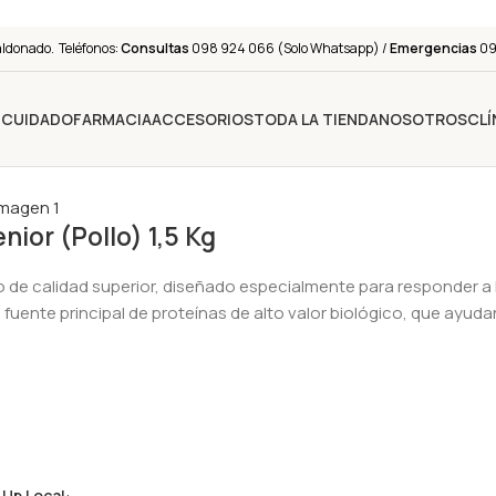
aldonado. Teléfonos:
Consultas
098 924 066 (Solo Whatsapp) /
Emergencias
091
Y CUIDADO
FARMACIA
ACCESORIOS
TODA LA TIENDA
NOSOTROS
CLÍ
ior (Pollo) 1,5 Kg
 de calidad superior, diseñado especialmente para responder a 
uente principal de proteínas de alto valor biológico, que ayuda
 Up Local
: