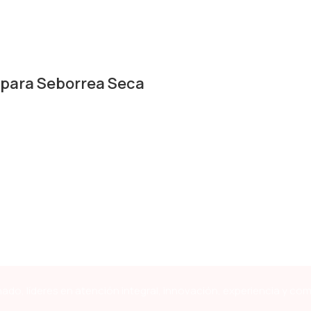
ara Seborrea Seca
ado, líderes en atención integral, innovación, experiencia y co