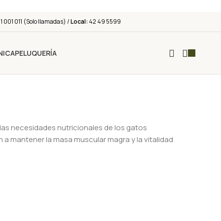
 001 011 (Solo llamadas) /
Local:
42 49 5599
NICA
PELUQUERÍA
las necesidades nutricionales de los gatos
n a mantener la masa muscular magra y la vitalidad