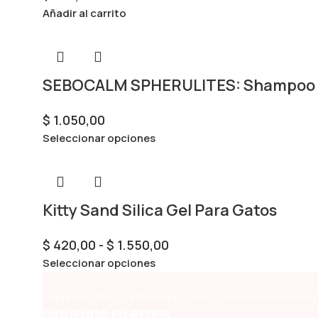
Añadir al carrito
SEBOCALM SPHERULITES: Shampoo p
$
1.050,00
Seleccionar opciones
Kitty Sand Silica Gel Para Gatos
$
420,00
-
$
1.550,00
Seleccionar opciones
La primer clínica veterinaria con e-commerce en Maldon
SÍGUENOS EN REDES