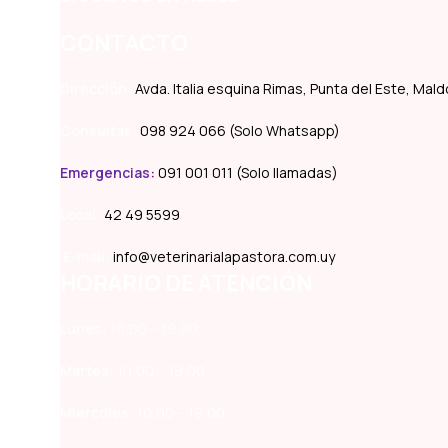
CONTACTO
Dirección:
Avda. Italia esquina Rimas, Punta del Este, Ma
Consultas:
098 924 066 (Solo Whatsapp)
Emergencias
:
091 001 011 (Solo llamadas)
Local:
42 49 5599
E-mail:
info@veterinarialapastora.com.uy
HORARIO DE ATENCIÓN
Lunes:
10:00 – 19:00
Martes:
10:00 – 19:00
Miércoles:
10:00 – 19:00