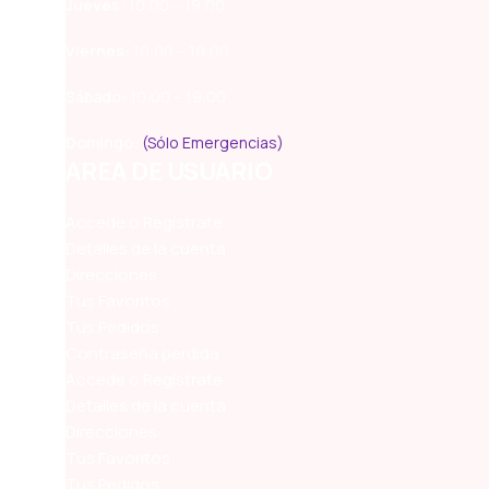
Jueves:
10:00 – 19:00
Viernes:
10:00 – 19:00
Sábado:
10:00 – 19:00
Domingo:
(Sólo Emergencias)
AREA DE USUARIO
Accede o Regístrate
Detalles de la cuenta
Direcciones
Tus Favoritos
Tus Pedidos
Contraseña perdida
Accede o Regístrate
Detalles de la cuenta
Direcciones
Tus Favoritos
Tus Pedidos