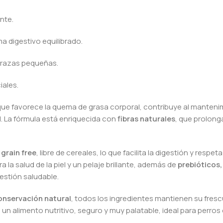
ante.
a digestivo equilibrado.
 razas pequeñas.
iales.
 que favorece la quema de grasa corporal, contribuye al manten
l. La fórmula está enriquecida con
fibras naturales
, que prolong
s
grain free
, libre de cereales, lo que facilita la digestión y respet
 la salud de la piel y un pelaje brillante, además de
prebióticos,
gestión saludable.
onservación natural
, todos los ingredientes mantienen su fresc
 un alimento nutritivo, seguro y muy palatable, ideal para perros