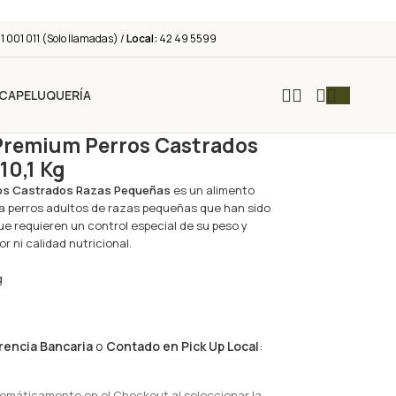
 001 011 (Solo llamadas) /
Local:
42 49 5599
ICA
PELUQUERÍA
Premium Perros Castrados
10,1 Kg
ros Castrados Razas Pequeñas
es un alimento
a perros adultos de razas pequeñas que han sido
ue requieren un control especial de su peso y
r ni calidad nutricional.
g
rencia Bancaria
o
Contado en Pick Up Local
:
tomáticamente en el Checkout al seleccionar la