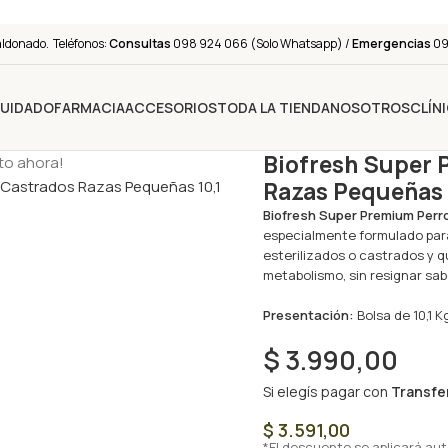
aldonado. Teléfonos:
Consultas
098 924 066 (Solo Whatsapp) /
Emergencias
091
CUIDADO
FARMACIA
ACCESORIOS
TODA LA TIENDA
NOSOTROS
CLÍN
Biofresh Super 
to ahora!
Razas Pequeñas 
Biofresh Super Premium Per
especialmente formulado par
esterilizados o castrados y q
metabolismo, sin resignar sabo
Presentación:
Bolsa de 10,1 K
$
3.990,00
Si elegís pagar con
Transfe
$
3.591,00
*El descuento se aplicará au