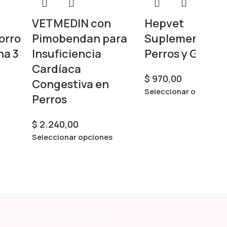
VETMEDIN con
Hepvet
orro
Pimobendan para
Suplemento Pa
na 3
Insuficiencia
Perros y Gatos
Cardíaca
$
970,00
Congestiva en
Seleccionar opciones
Perros
$
2.240,00
Seleccionar opciones
mpromiso con el bienestar animal.