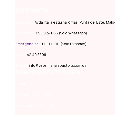
CONTACTO
Dirección:
Avda. Italia esquina Rimas, Punta del Este, Ma
Consultas:
098 924 066 (Solo Whatsapp)
Emergencias
:
091 001 011 (Solo llamadas)
Local:
42 49 5599
E-mail:
info@veterinarialapastora.com.uy
HORARIO DE ATENCIÓN
Lunes:
10:00 – 19:00
Martes:
10:00 – 19:00
Miércoles:
10:00 – 19:00