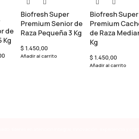
Biofresh Super
Biofresh Super
r
Premium Senior de
Premium Cach
r de
Raza Pequeña 3 Kg
de Raza Media
5 Kg
Kg
$
1.450,00
00
Añadir al carrito
$
1.450,00
Añadir al carrito
ado, líderes en atención integral, innovación, experiencia y co