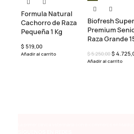
Formula Natural
Biofresh Supe
Cachorro de Raza
Premium Senio
Pequeña 1 Kg
Raza Grande 1
$
519,00
$
4.725,
$
5.250,00
Añadir al carrito
Añadir al carrito
La primer clínica veterinaria con e-commerce en Maldon
SÍGUENOS EN REDES