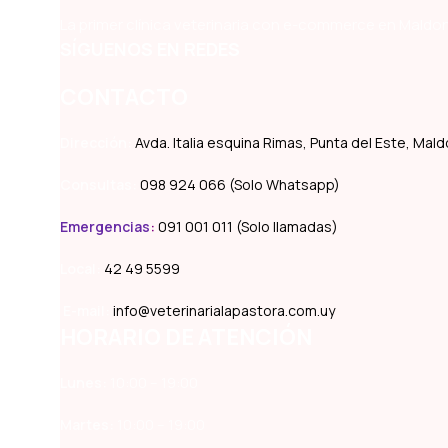
La primer clínica veterinaria con e-commerce en Maldon
SÍGUENOS EN REDES
CONTACTO
Dirección:
Avda. Italia esquina Rimas, Punta del Este, Ma
Consultas:
098 924 066 (Solo Whatsapp)
Emergencias
:
091 001 011 (Solo llamadas)
Local:
42 49 5599
E-mail:
info@veterinarialapastora.com.uy
HORARIO DE ATENCIÓN
Lunes:
10:00 – 19:00
Martes:
10:00 – 19:00