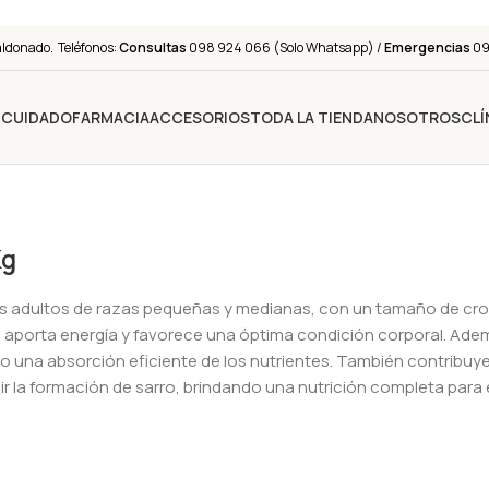
aldonado. Teléfonos:
Consultas
098 924 066 (Solo Whatsapp) /
Emergencias
091
Y CUIDADO
FARMACIA
ACCESORIOS
TODA LA TIENDA
NOSOTROS
CLÍ
Kg
ros adultos de razas pequeñas y medianas, con un tamaño de c
 aporta energía y favorece una óptima condición corporal. Adem
 una absorción eficiente de los nutrientes. También contribuye a
ir la formación de sarro, brindando una nutrición completa para e