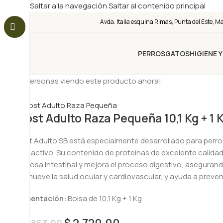
Saltar a la navegación
Saltar al contenido principal
Avda. Italia esquina Rimas, Punta del Este, M
PERROS
GATOS
HIGIENE 
19
¡Personas viendo este producto ahora!
-5%
Frost Adulto Raza Pequeña 10,1 Kg + 1 
Frost Adulto SB está especialmente desarrollado para per
más activo. Su contenido de proteínas de excelente calidad
mucosa intestinal y mejora el proceso digestivo, asegurando
promueve la salud ocular y cardiovascular, y ayuda a preven
Presentación:
Bolsa de 10,1 Kg + 1 Kg
$
2.720,00