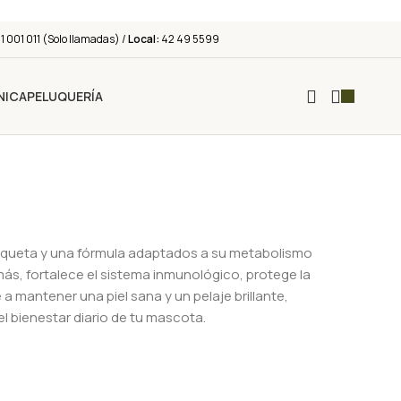
 001 011 (Solo llamadas) /
Local:
42 49 5599
NICA
PELUQUERÍA
roqueta y una fórmula adaptados a su metabolismo
ás, fortalece el sistema inmunológico, protege la
 mantener una piel sana y un pelaje brillante,
l bienestar diario de tu mascota.