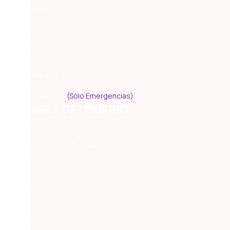
Miércoles:
10:00 – 19:00
Jueves:
10:00 – 19:00
Viernes:
10:00 – 19:00
Sábado:
10:00 – 19:00
Domingo:
(Sólo Emergencias)
AREA DE USUARIO
Accede o Regístrate
Detalles de la cuenta
Direcciones
Tus Favoritos
Tus Pedidos
Contraseña perdida
Accede o Regístrate
Detalles de la cuenta