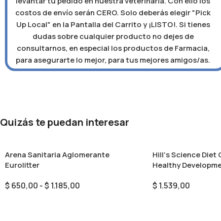
levantar tu pedido en nuestra veterinaria. Con ello los
costos de envío serán CERO. Solo deberás elegir "Pick
Up Local" en la Pantalla del Carrito y ¡LISTO!. Si tienes
dudas sobre cualquier producto no dejes de
consultarnos, en especial los productos de Farmacia,
para asegurarte lo mejor, para tus mejores amigos/as.
Quizás te puedan interesar
Arena Sanitaria Aglomerante
Hill‘s Science Die
Eurolitter
Healthy Developmen
$
650,00
-
$
1.185,00
$
1.539,00
Seleccionar Opciones
Añadir Al Carrito