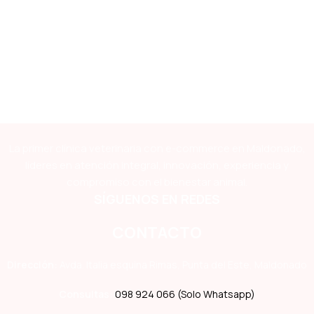
La primer clínica veterinaria con e-commerce en Maldonado,
líderes en atención integral, innovación, experiencia y
compromiso con el bienestar animal.
SÍGUENOS EN REDES
CONTACTO
Dirección:
Avda. Italia esquina Rimas, Punta del Este, Maldonado
Consultas:
098 924 066 (Solo Whatsapp)