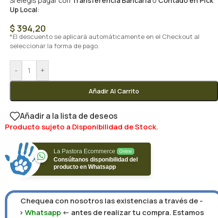
Si elegís pagar con
Transferencia Bancaria
o
Contado en Pick
Up Local
:
$
394,20
*El descuento se aplicará automáticamente en el Checkout al
seleccionar la forma de pago.
-
+
Añadir Al Carrito
Añadir a la lista de deseos
Producto sujeto a Disponibilidad de Stock.
La Pastora Ecommerce
Online
Consúltanos disponibilidad del
producto en Whatsapp
Chequea con nosotros las existencias a través de -
>
Whatsapp
<- antes de realizar tu compra. Estamos