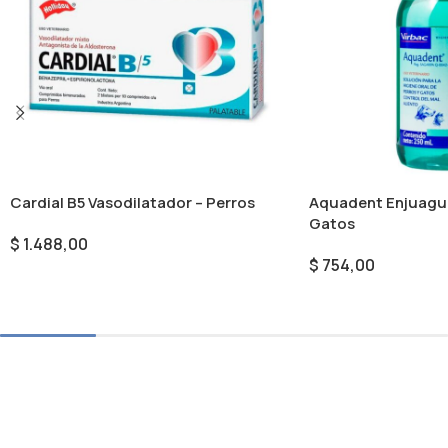
Cardial B5 Vasodilatador – Perros
Aquadent Enjuague
Gatos
$
1.488,00
$
754,00
Añadir Al Carrito
Añadir Al Carrito