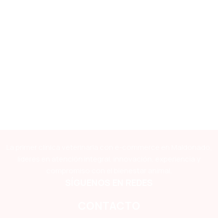
La primer clínica veterinaria con e-commerce en Maldonado,
líderes en atención integral, innovación, experiencia y
compromiso con el bienestar animal.
SÍGUENOS EN REDES
CONTACTO