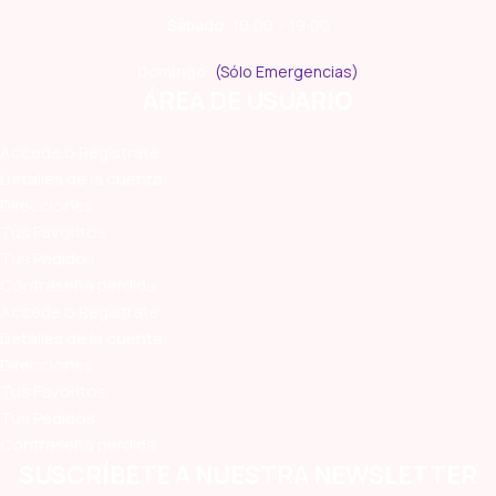
Sábado:
10:00 – 19:00
Domingo:
(Sólo Emergencias)
ÁREA DE USUARIO
Accede o Regístrate
Detalles de la cuenta
Direcciones
Tus Favoritos
Tus Pedidos
Contraseña perdida
Accede o Regístrate
Detalles de la cuenta
Direcciones
Tus Favoritos
Tus Pedidos
Contraseña perdida
SUSCRÍBETE A NUESTRA NEWSLETTER