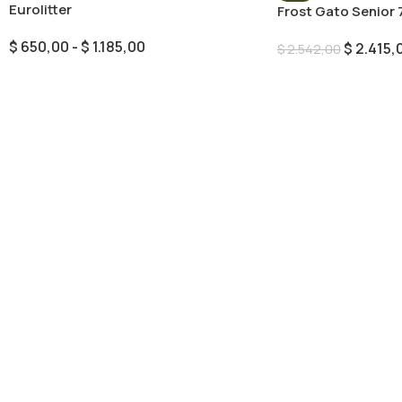
Eurolitter
Frost Gato Senior 
$
650,00
-
$
1.185,00
$
2.415,
$
2.542,00
Seleccionar Opciones
Añadir Al Carrito