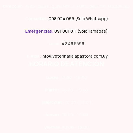
Dirección:
Avda. Italia esquina Rimas, Punta del Este, Maldonado
Consultas:
098 924 066 (Solo Whatsapp)
Emergencias
:
091 001 011 (Solo llamadas)
Local:
42 49 5599
E-mail:
info@veterinarialapastora.com.uy
HORARIO DE ATENCIÓN
Lunes:
10:00 – 19:00
Martes:
10:00 – 19:00
Miércoles:
10:00 – 19:00
Jueves:
10:00 – 19:00
Viernes:
10:00 – 19:00