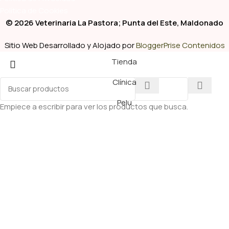
Política de Cookies
© 2026 Veterinaria La Pastora; Punta del Este, Maldonado
Sitio Web Desarrollado y Alojado por
BloggerPrise Contenidos
Tienda
Clínica
Pelu
Empiece a escribir para ver los productos que busca.
Whatsapp
Monge Gatos Adultos Mono-Proteína con Salmón
10 Kg
$
4.129,00
$
4.588,00
-
+
Añadir Al Carrito