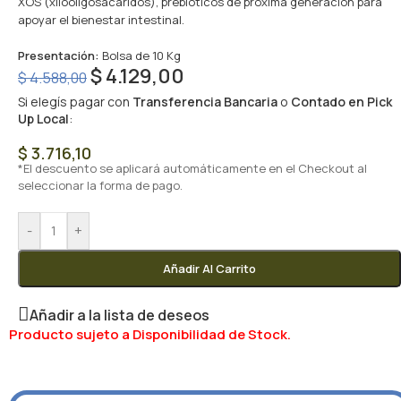
XOS (xilooligosacáridos), prebióticos de próxima generación para
apoyar el bienestar intestinal.
Presentación:
Bolsa de 10 Kg
$
4.129,00
$
4.588,00
Si elegís pagar con
Transferencia Bancaria
o
Contado en Pick
Up Local
:
$
3.716,10
*El descuento se aplicará automáticamente en el Checkout al
seleccionar la forma de pago.
-
+
Añadir Al Carrito
Añadir a la lista de deseos
Producto sujeto a Disponibilidad de Stock.