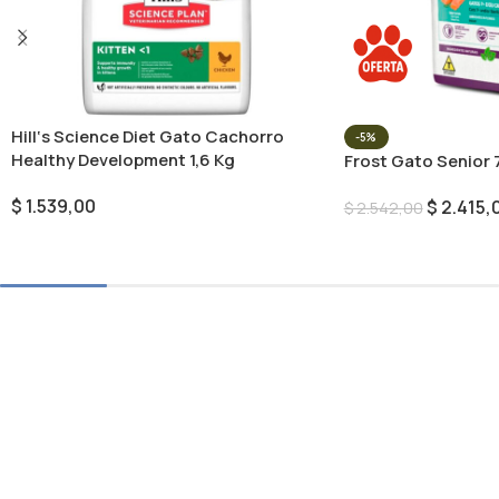
Hill‘s Science Diet Gato Cachorro
-5%
Healthy Development 1,6 Kg
Frost Gato Senior 
$
1.539,00
$
2.415,
$
2.542,00
Añadir Al Carrito
Añadir Al Carrito