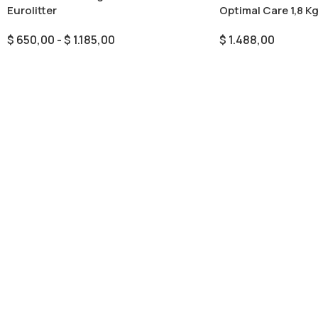
Eurolitter
Optimal Care 1,8 K
$
650,00
-
$
1.185,00
$
1.488,00
Seleccionar Opciones
Añadir Al Carrito