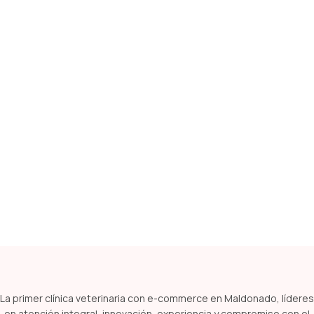
La primer clínica veterinaria con e-commerce en Maldonado, líderes
en atención integral, innovación, experiencia y compromiso con el